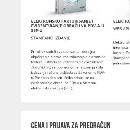
ELEKTRONSKO FAKTURISANJE I
ELEKTRO
EVIDENTIRANJE OBRAČUNA PDV-A U
WEB APL
SEF-U
ŠTAMPANO IZDANJE
Elektronsk
interneta 
Priručnik sadrži sveobuhvatna i detaljna
lozinke. P
objašnjenja o pravilima izdavanja elektronskih
štampanoj 
faktura u skladu sa
Zakonom o elektronskom
jednostavn
fakturisanju
, sa uporednom analizom pravila
izdavanja računa u skladu sa Zakonom o PDV-
u. Poseban deo priručnika odnosi se na
evidentiranje obračuna PDV-a u Sistemu
elektronskih faktura (SEF).
CENA I PRIJAVA ZA PREDRAČUN