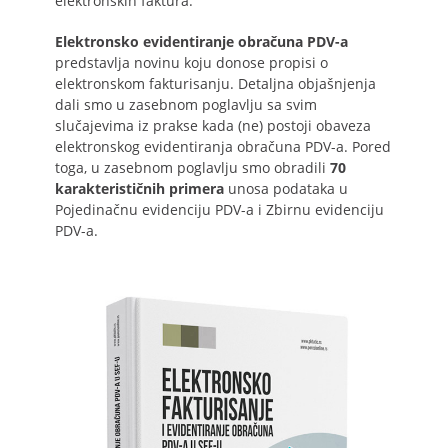
elektronskih faktura.
Elektronsko evidentiranje obračuna PDV-a
predstavlja novinu koju donose propisi o
elektronskom fakturisanju. Detaljna objašnjenja
dali smo u zasebnom poglavlju sa svim
slučajevima iz prakse kada (ne) postoji obaveza
elektronskog evidentiranja obračuna PDV-a. Pored
toga, u zasebnom poglavlju smo obradili
70
karakterističnih primera
unosa podataka u
Pojedinačnu evidenciju PDV-a i Zbirnu evidenciju
PDV-a.