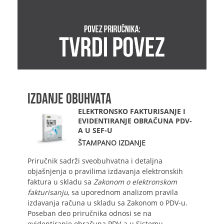
IZDANJE OBUHVATA
ELEKTRONSKO FAKTURISANJE I
EVIDENTIRANJE OBRAČUNA PDV-
A U SEF-U
ŠTAMPANO IZDANJE
Priručnik sadrži sveobuhvatna i detaljna
objašnjenja o pravilima izdavanja elektronskih
faktura u skladu sa
Zakonom o elektronskom
fakturisanju
, sa uporednom analizom pravila
izdavanja računa u skladu sa Zakonom o PDV-u.
Poseban deo priručnika odnosi se na
evidentiranje obračuna PDV-a u Sistemu