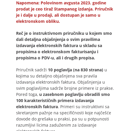
Napomena: Polovinom avgusta 2023. godine
prodat je ceo tiraž štampanog izdanja. Priručnik
je i dalje u prodaji, ali dostupan je samo u
elektronskom obliku.
Reč je o instruktivnom priručniku u kojem smo
dali detaljna objašnjenja o svim pravilima
izdavanja elektronskih faktura u skladu sa
propisima o elektronskom fakturisanju i
propisima o PDV-u, ali i drugih propisa.
Priručnik sadrži
10 poglavlja (na 830 strana)
u
kojima su detaljno objašnjena sva pravila
izdavanja elektronskih faktura. Objašnjenja u
svim poglavljima sadrže brojne primere iz prakse.
Pored toga,
u zasebnom poglavlju obradili smo
100 karakterističnih primera izdavanja
elektronskih faktura
. Primeri su instruktivni sa
skretanjem pažnje na specifičnosti koje najčešće
dovode do grešaka u praksi, pa su u potpunosti
razumljivi licima zaduženim za izdavanje