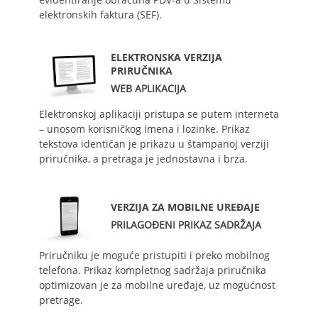
elektronskih faktura (SEF).
ELEKTRONSKA VERZIJA
PRIRUČNIKA
WEB APLIKACIJA
Elektronskoj aplikaciji pristupa se putem interneta
– unosom korisničkog imena i lozinke. Prikaz
tekstova identičan je prikazu u štampanoj verziji
priručnika, a pretraga je jednostavna i brza.
VERZIJA ZA MOBILNE UREĐAJE
PRILAGOĐENI PRIKAZ SADRŽAJA
Priručniku je moguće pristupiti i preko mobilnog
telefona. Prikaz kompletnog sadržaja priručnika
optimizovan je za mobilne uređaje, uz mogućnost
pretrage.