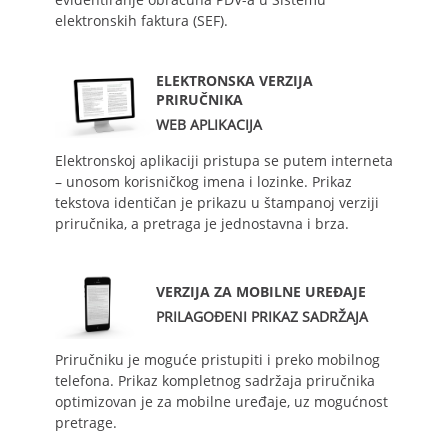
elektronskih faktura (SEF).
ELEKTRONSKA VERZIJA
PRIRUČNIKA
WEB APLIKACIJA
Elektronskoj aplikaciji pristupa se putem interneta
– unosom korisničkog imena i lozinke. Prikaz
tekstova identičan je prikazu u štampanoj verziji
priručnika, a pretraga je jednostavna i brza.
VERZIJA ZA MOBILNE UREĐAJE
PRILAGOĐENI PRIKAZ SADRŽAJA
Priručniku je moguće pristupiti i preko mobilnog
telefona. Prikaz kompletnog sadržaja priručnika
optimizovan je za mobilne uređaje, uz mogućnost
pretrage.