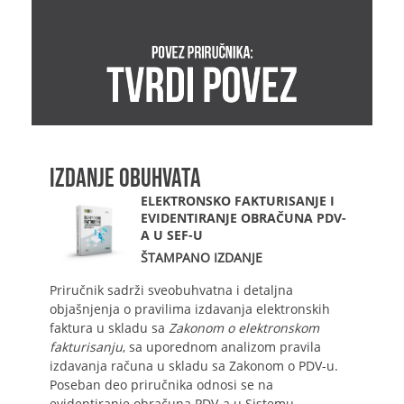
IZDANJE OBUHVATA
ELEKTRONSKO FAKTURISANJE I
EVIDENTIRANJE OBRAČUNA PDV-
A U SEF-U
ŠTAMPANO IZDANJE
Priručnik sadrži sveobuhvatna i detaljna
objašnjenja o pravilima izdavanja elektronskih
faktura u skladu sa
Zakonom o elektronskom
fakturisanju
, sa uporednom analizom pravila
izdavanja računa u skladu sa Zakonom o PDV-u.
Poseban deo priručnika odnosi se na
evidentiranje obračuna PDV-a u Sistemu