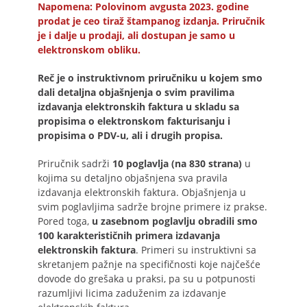
Napomena: Polovinom avgusta 2023. godine
prodat je ceo tiraž štampanog izdanja. Priručnik
je i dalje u prodaji, ali dostupan je samo u
elektronskom obliku.
Reč je o instruktivnom priručniku u kojem smo
dali detaljna objašnjenja o svim pravilima
izdavanja elektronskih faktura u skladu sa
propisima o elektronskom fakturisanju i
propisima o PDV-u, ali i drugih propisa.
Priručnik sadrži
10 poglavlja (na 830 strana)
u
kojima su detaljno objašnjena sva pravila
izdavanja elektronskih faktura. Objašnjenja u
svim poglavljima sadrže brojne primere iz prakse.
Pored toga,
u zasebnom poglavlju obradili smo
100 karakterističnih primera izdavanja
elektronskih faktura
. Primeri su instruktivni sa
skretanjem pažnje na specifičnosti koje najčešće
dovode do grešaka u praksi, pa su u potpunosti
razumljivi licima zaduženim za izdavanje