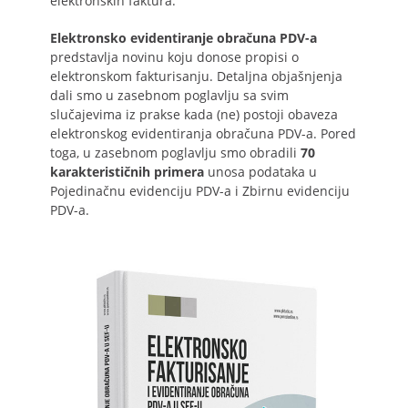
elektronskih faktura.
Elektronsko evidentiranje obračuna PDV-a
predstavlja novinu koju donose propisi o
elektronskom fakturisanju. Detaljna objašnjenja
dali smo u zasebnom poglavlju sa svim
slučajevima iz prakse kada (ne) postoji obaveza
elektronskog evidentiranja obračuna PDV-a. Pored
toga, u zasebnom poglavlju smo obradili
70
karakterističnih primera
unosa podataka u
Pojedinačnu evidenciju PDV-a i Zbirnu evidenciju
PDV-a.