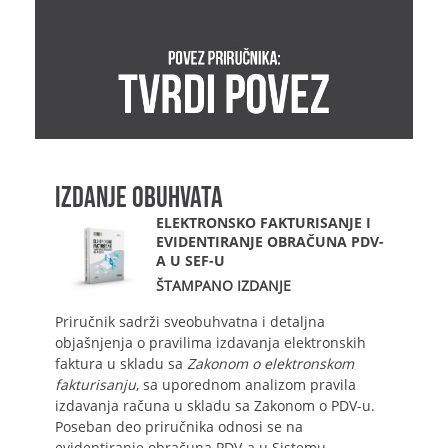
IZDANJE OBUHVATA
ELEKTRONSKO FAKTURISANJE I
EVIDENTIRANJE OBRAČUNA PDV-
A U SEF-U
ŠTAMPANO IZDANJE
Priručnik sadrži sveobuhvatna i detaljna
objašnjenja o pravilima izdavanja elektronskih
faktura u skladu sa
Zakonom o elektronskom
fakturisanju
, sa uporednom analizom pravila
izdavanja računa u skladu sa Zakonom o PDV-u.
Poseban deo priručnika odnosi se na
evidentiranje obračuna PDV-a u Sistemu