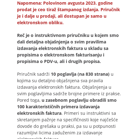
Napomena: Polovinom avgusta 2023. godine
prodat je ceo tiraž štampanog izdanja. Priručnik
je i dalje u prodaji, ali dostupan je samo u
elektronskom obliku.
Reč je o instruktivnom priručniku u kojem smo
dali detaljna objašnjenja o svim pravilima
izdavanja elektronskih faktura u skladu sa
propisima o elektronskom fakturisanju i
propisima o PDV-u, ali i drugih propisa.
Priručnik sadrži
10 poglavlja (na 830 strana)
u
kojima su detaljno objašnjena sva pravila
izdavanja elektronskih faktura. Objašnjenja u
svim poglavljima sadrže brojne primere iz prakse.
Pored toga,
u zasebnom poglavlju obradili smo
100 karakterističnih primera izdavanja
elektronskih faktura
. Primeri su instruktivni sa
skretanjem pažnje na specifičnosti koje najčešće
dovode do grešaka u praksi, pa su u potpunosti
razumljivi licima zaduženim za izdavanje