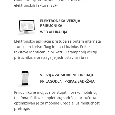
elektronskih faktura (SEF).
ELEKTRONSKA VERZIJA
PRIRUČNIKA
WEB APLIKACIJA
Elektronskoj aplikaciji pristupa se putem interneta
– unosom korisničkog imena i lozinke. Prikaz
tekstova identičan je prikazu u štampanoj verziji
priručnika, a pretraga je jednostavna i brza.
VERZIJA ZA MOBILNE UREĐAJE
PRILAGOĐENI PRIKAZ SADRŽAJA
Priručniku je moguće pristupiti i preko mobilnog
telefona. Prikaz kompletnog sadržaja priručnika
optimizovan je za mobilne uređaje, uz mogućnost
pretrage.