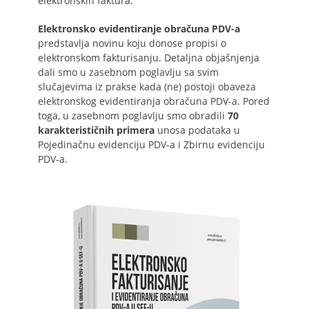
elektronskih faktura.
Elektronsko evidentiranje obračuna PDV-a
predstavlja novinu koju donose propisi o
elektronskom fakturisanju. Detaljna objašnjenja
dali smo u zasebnom poglavlju sa svim
slučajevima iz prakse kada (ne) postoji obaveza
elektronskog evidentiranja obračuna PDV-a. Pored
toga, u zasebnom poglavlju smo obradili
70
karakterističnih primera
unosa podataka u
Pojedinačnu evidenciju PDV-a i Zbirnu evidenciju
PDV-a.