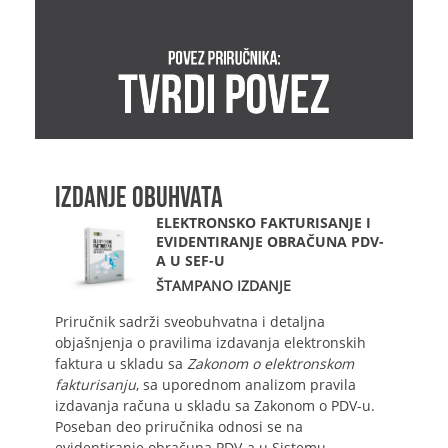
IZDANJE OBUHVATA
ELEKTRONSKO FAKTURISANJE I
EVIDENTIRANJE OBRAČUNA PDV-
A U SEF-U
ŠTAMPANO IZDANJE
Priručnik sadrži sveobuhvatna i detaljna
objašnjenja o pravilima izdavanja elektronskih
faktura u skladu sa
Zakonom o elektronskom
fakturisanju
, sa uporednom analizom pravila
izdavanja računa u skladu sa Zakonom o PDV-u.
Poseban deo priručnika odnosi se na
evidentiranje obračuna PDV-a u Sistemu