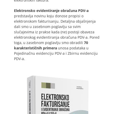
elektronskih faktura.
Elektronsko evidentiranje obračuna PDV-a
predstavlja novinu koju donose propisi o
elektronskom fakturisanju. Detaljna objašnjenja
dali smo u zasebnom poglavlju sa svim
slučajevima iz prakse kada (ne) postoji obaveza
elektronskog evidentiranja obračuna PDV-a. Pored
toga, u zasebnom poglavlju smo obradili
70
karakterističnih primera
unosa podataka u
Pojedinačnu evidenciju PDV-a i Zbirnu evidenciju
PDV-a.