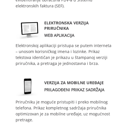
elektronskih faktura (SEF).
ELEKTRONSKA VERZIJA
PRIRUČNIKA
WEB APLIKACIJA
Elektronskoj aplikaciji pristupa se putem interneta
– unosom korisničkog imena i lozinke. Prikaz
tekstova identičan je prikazu u štampanoj verziji
priručnika, a pretraga je jednostavna i brza.
VERZIJA ZA MOBILNE UREĐAJE
PRILAGOĐENI PRIKAZ SADRŽAJA
Priručniku je moguće pristupiti i preko mobilnog
telefona. Prikaz kompletnog sadržaja priručnika
optimizovan je za mobilne uređaje, uz mogućnost
pretrage.