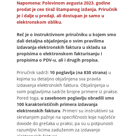
Napomena: Polovinom avgusta 2023. godine
prodat je ceo tiraž štampanog izdanja. Priručnik
je i dalje u prodaji, ali dostupan je samo u
elektronskom obliku.
Reč je o instruktivnom priručniku u kojem smo
dali detaljna objašnjenja o svim pravilima
izdavanja elektronskih faktura u skladu sa
propisima o elektronskom fakturisanju i
propisima o PDV-u, ali i drugih propisa.
Priručnik sadrži
10 poglavlja (na 830 strana)
u
kojima su detaljno objašnjena sva pravila
izdavanja elektronskih faktura. Objašnjenja u
svim poglavljima sadrže brojne primere iz prakse.
Pored toga,
u zasebnom poglavlju obradili smo
100 karakterističnih primera izdavanja
elektronskih faktura
. Primeri su instruktivni sa
skretanjem pažnje na specifičnosti koje najčešće
dovode do grešaka u praksi, pa su u potpunosti
razumljivi licima zaduženim za izdavanje