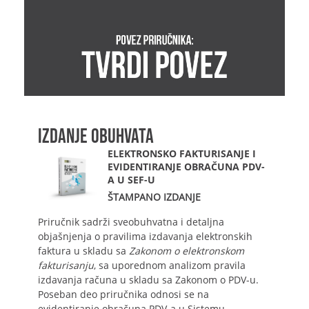
IZDANJE OBUHVATA
ELEKTRONSKO FAKTURISANJE I
EVIDENTIRANJE OBRAČUNA PDV-
A U SEF-U
ŠTAMPANO IZDANJE
Priručnik sadrži sveobuhvatna i detaljna
objašnjenja o pravilima izdavanja elektronskih
faktura u skladu sa
Zakonom o elektronskom
fakturisanju
, sa uporednom analizom pravila
izdavanja računa u skladu sa Zakonom o PDV-u.
Poseban deo priručnika odnosi se na
evidentiranje obračuna PDV-a u Sistemu