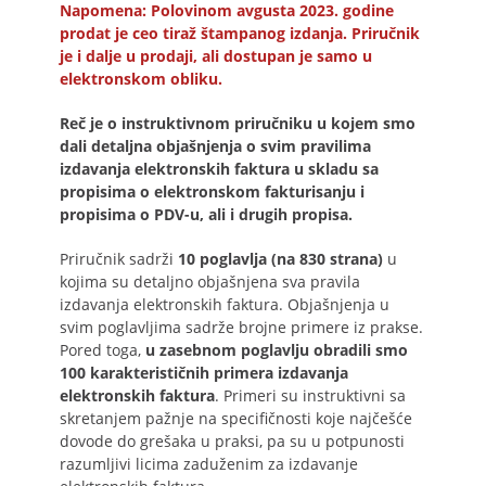
Napomena: Polovinom avgusta 2023. godine
prodat je ceo tiraž štampanog izdanja. Priručnik
je i dalje u prodaji, ali dostupan je samo u
elektronskom obliku.
Reč je o instruktivnom priručniku u kojem smo
dali detaljna objašnjenja o svim pravilima
izdavanja elektronskih faktura u skladu sa
propisima o elektronskom fakturisanju i
propisima o PDV-u, ali i drugih propisa.
Priručnik sadrži
10 poglavlja (na 830 strana)
u
kojima su detaljno objašnjena sva pravila
izdavanja elektronskih faktura. Objašnjenja u
svim poglavljima sadrže brojne primere iz prakse.
Pored toga,
u zasebnom poglavlju obradili smo
100 karakterističnih primera izdavanja
elektronskih faktura
. Primeri su instruktivni sa
skretanjem pažnje na specifičnosti koje najčešće
dovode do grešaka u praksi, pa su u potpunosti
razumljivi licima zaduženim za izdavanje