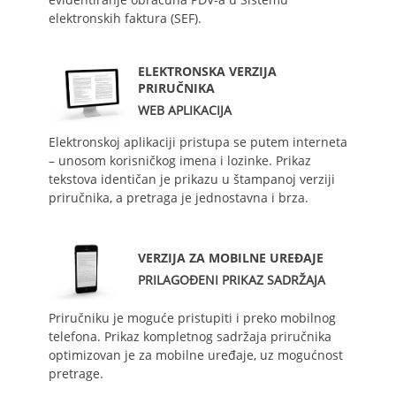
elektronskih faktura (SEF).
ELEKTRONSKA VERZIJA
PRIRUČNIKA
WEB APLIKACIJA
Elektronskoj aplikaciji pristupa se putem interneta
– unosom korisničkog imena i lozinke. Prikaz
tekstova identičan je prikazu u štampanoj verziji
priručnika, a pretraga je jednostavna i brza.
VERZIJA ZA MOBILNE UREĐAJE
PRILAGOĐENI PRIKAZ SADRŽAJA
Priručniku je moguće pristupiti i preko mobilnog
telefona. Prikaz kompletnog sadržaja priručnika
optimizovan je za mobilne uređaje, uz mogućnost
pretrage.