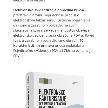
elektronskih faktura.
Elektronsko evidentiranje obračuna PDV-a
predstavlja novinu koju donose propisi o
elektronskom fakturisanju. Detaljna objašnjenja
dali smo u zasebnom poglavlju sa svim
slučajevima iz prakse kada (ne) postoji obaveza
elektronskog evidentiranja obračuna PDV-a. Pored
toga, u zasebnom poglavlju smo obradili
70
karakterističnih primera
unosa podataka u
Pojedinačnu evidenciju PDV-a i Zbirnu evidenciju
PDV-a.