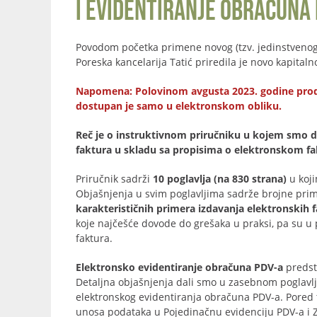
i evidentiranje obračuna 
Povodom početka primene novog (tzv. jedinstveno
Poreska kancelarija Tatić priredila je novo kapita
Napomena: Polovinom avgusta 2023. godine prodat j
dostupan je samo u elektronskom obliku.
Reč je o instruktivnom priručniku u kojem smo da
faktura u skladu sa propisima o elektronskom fakt
Priručnik sadrži
10 poglavlja (na 830 strana)
u koji
Objašnjenja u svim poglavljima sadrže brojne prim
karakterističnih primera izdavanja elektronskih 
koje najčešće dovode do grešaka u praksi, pa su u 
faktura.
Elektronsko evidentiranje obračuna PDV-a
predst
Detaljna objašnjenja dali smo u zasebnom poglavlj
elektronskog evidentiranja obračuna PDV-a. Pored
unosa podataka u Pojedinačnu evidenciju PDV-a i Z