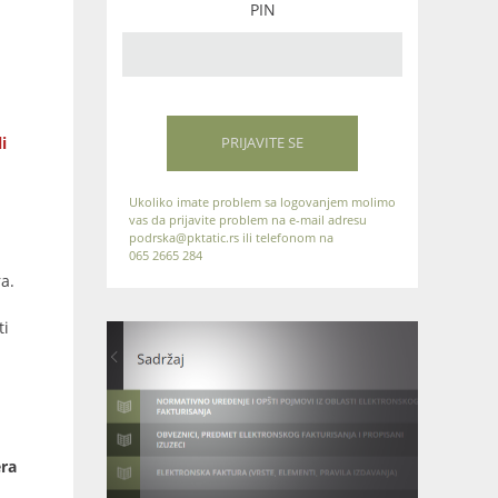
PIN
i
PRIJAVITE SE
Ukoliko imate problem sa logovanjem molimo
vas da prijavite problem na e-mail adresu
podrska@pktatic.rs ili telefonom na
065 2665 284
a.
ti
era