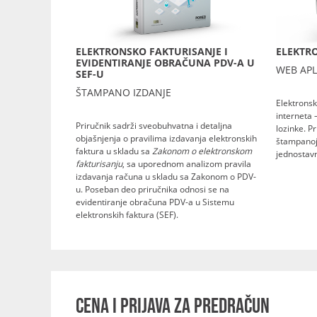
ELEKTRONSKO FAKTURISANJE I
ELEKTRO
EVIDENTIRANJE OBRAČUNA PDV-A U
WEB APL
SEF-U
ŠTAMPANO IZDANJE
Elektronsk
interneta 
Priručnik sadrži sveobuhvatna i detaljna
lozinke. P
objašnjenja o pravilima izdavanja elektronskih
štampanoj 
faktura u skladu sa
Zakonom o elektronskom
jednostavn
fakturisanju
, sa uporednom analizom pravila
izdavanja računa u skladu sa Zakonom o PDV-
u. Poseban deo priručnika odnosi se na
evidentiranje obračuna PDV-a u Sistemu
elektronskih faktura (SEF).
CENA I PRIJAVA ZA PREDRAČUN