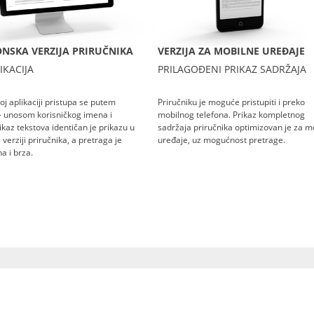
NSKA VERZIJA PRIRUČNIKA
VERZIJA ZA MOBILNE UREĐAJE
IKACIJA
PRILAGOĐENI PRIKAZ SADRŽAJA
oj aplikaciji pristupa se putem
Priručniku je moguće pristupiti i preko
– unosom korisničkog imena i
mobilnog telefona. Prikaz kompletnog
rikaz tekstova identičan je prikazu u
sadržaja priručnika optimizovan je za m
verziji priručnika, a pretraga je
uređaje, uz mogućnost pretrage.
a i brza.