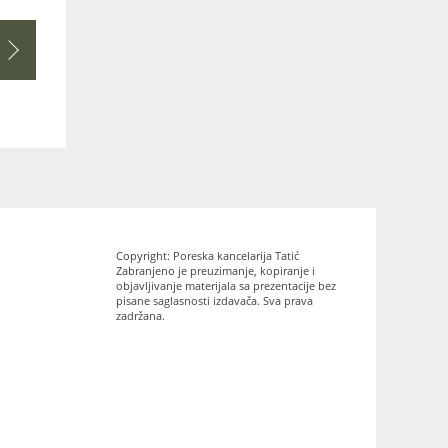
Copyright: Poreska kancelarija Tatić
Zabranjeno je preuzimanje, kopiranje i
objavljivanje materijala sa prezentacije bez
pisane saglasnosti izdavača. Sva prava
zadržana.