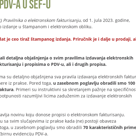
PDV-a u SEF-u
g)
Pravilnika o elektronskom fakturisanju
, od 1. jula 2023. godine,
lno izdanje u štampanom i elektronskom obliku.
e ceo tiraž štampanog izdanja. Priručnik je i dalje u prodaji, al
li detaljna objašnjenja o svim pravilima izdavanja elektronskih
urisanju i propisima o PDV-u, ali i drugih propisa.
ma su detaljno objašnjena sva pravila izdavanja elektronskih faktur
ere iz prakse. Pored toga,
u zasebnom poglavlju obradili smo 100
faktura
. Primeri su instruktivni sa skretanjem pažnje na specifičnos
potpunosti razumljivi licima zaduženim za izdavanje elektronskih
avlja novinu koju donose propisi o elektronskom fakturisanju.
u sa svim slučajevima iz prakse kada (ne) postoji obaveza
 toga, u zasebnom poglavlju smo obradili
70 karakterističnih prim
birnu evidenciju PDV-a.