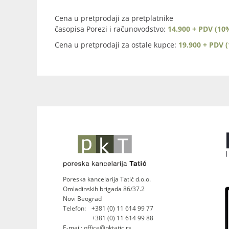
Cena u pretprodaji za pretplatnike
časopisa Porezi i računovodstvo:
14.900 + PDV (10
Cena u pretprodaji za ostale kupce:
19.900 + PDV 
Poreska kancelarija Tatić d.o.o.
Omladinskih brigada 86/37.2
Novi Beograd
Telefon:
+381 (0) 11 614 99 77
+381 (0) 11 614 99 88
E-mail: office@pktatic.rs