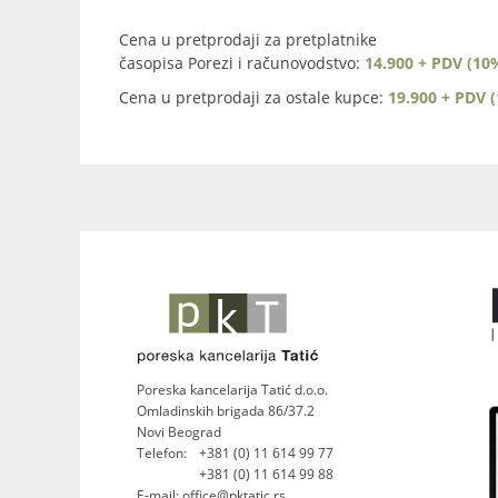
Cena u pretprodaji za pretplatnike
časopisa Porezi i računovodstvo:
14.900 + PDV (10
Cena u pretprodaji za ostale kupce:
19.900 + PDV 
Poreska kancelarija Tatić d.o.o.
Omladinskih brigada 86/37.2
Novi Beograd
Telefon:
+381 (0) 11 614 99 77
+381 (0) 11 614 99 88
E-mail: office@pktatic.rs