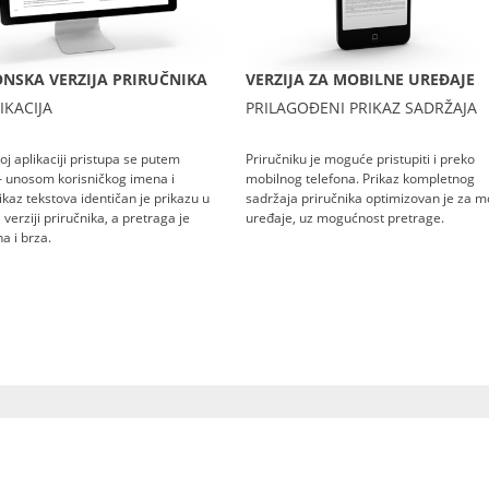
NSKA VERZIJA PRIRUČNIKA
VERZIJA ZA MOBILNE UREĐAJE
IKACIJA
PRILAGOĐENI PRIKAZ SADRŽAJA
oj aplikaciji pristupa se putem
Priručniku je moguće pristupiti i preko
– unosom korisničkog imena i
mobilnog telefona. Prikaz kompletnog
rikaz tekstova identičan je prikazu u
sadržaja priručnika optimizovan je za m
verziji priručnika, a pretraga je
uređaje, uz mogućnost pretrage.
a i brza.