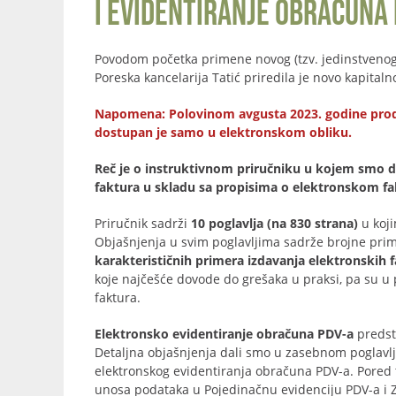
i evidentiranje obračuna 
Povodom početka primene novog (tzv. jedinstveno
Poreska kancelarija Tatić priredila je novo kapita
Napomena: Polovinom avgusta 2023. godine prodat j
dostupan je samo u elektronskom obliku.
Reč je o instruktivnom priručniku u kojem smo da
faktura u skladu sa propisima o elektronskom fakt
Priručnik sadrži
10 poglavlja (na 830 strana)
u koji
Objašnjenja u svim poglavljima sadrže brojne prim
karakterističnih primera izdavanja elektronskih 
koje najčešće dovode do grešaka u praksi, pa su u 
faktura.
Elektronsko evidentiranje obračuna PDV-a
predst
Detaljna objašnjenja dali smo u zasebnom poglavlj
elektronskog evidentiranja obračuna PDV-a. Pored
unosa podataka u Pojedinačnu evidenciju PDV-a i Z