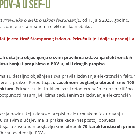
PDV-a u SEF-u
g)
Pravilnika o elektronskom fakturisanju
, od 1. jula 2023. godine,
lno izdanje u štampanom i elektronskom obliku.
e ceo tiraž štampanog izdanja. Priručnik je i dalje u prodaji, al
li detaljna objašnjenja o svim pravilima izdavanja elektronskih
urisanju i propisima o PDV-u, ali i drugih propisa.
ma su detaljno objašnjena sva pravila izdavanja elektronskih faktur
ere iz prakse. Pored toga,
u zasebnom poglavlju obradili smo 100
faktura
. Primeri su instruktivni sa skretanjem pažnje na specifičnos
potpunosti razumljivi licima zaduženim za izdavanje elektronskih
avlja novinu koju donose propisi o elektronskom fakturisanju.
u sa svim slučajevima iz prakse kada (ne) postoji obaveza
 toga, u zasebnom poglavlju smo obradili
70 karakterističnih prim
birnu evidenciju PDV-a.