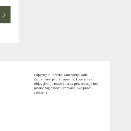
Copyright: Poreska kancelarija Tatić
Zabranjeno je preuzimanje, kopiranje i
objavljivanje materijala sa prezentacije bez
pisane saglasnosti izdavača. Sva prava
zadržana.