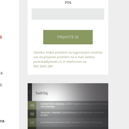
PIN
i
PRIJAVITE SE
Ukoliko imate problem sa logovanjem molimo
vas da prijavite problem na e-mail adresu
podrska@pktatic.rs ili telefonom na
065 2665 284
a.
ti
era