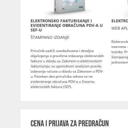
ELEKTRONSKO FAKTURISANJE I
ELEKTRO
EVIDENTIRANJE OBRAČUNA PDV-A U
WEB APL
SEF-U
ŠTAMPANO IZDANJE
Elektronsk
interneta 
Priručnik sadrži sveobuhvatna i detaljna
lozinke. P
objašnjenja o pravilima izdavanja elektronskih
štampanoj 
faktura u skladu sa
Zakonom o elektronskom
jednostavn
fakturisanju
, sa uporednom analizom pravila
izdavanja računa u skladu sa Zakonom o PDV-
u. Poseban deo priručnika odnosi se na
evidentiranje obračuna PDV-a u Sistemu
elektronskih faktura (SEF).
CENA I PRIJAVA ZA PREDRAČUN