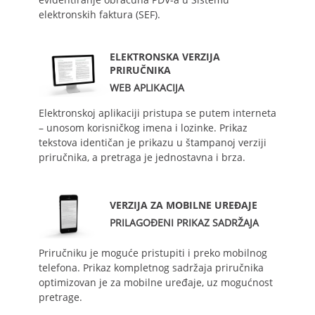
elektronskih faktura (SEF).
ELEKTRONSKA VERZIJA
PRIRUČNIKA
WEB APLIKACIJA
Elektronskoj aplikaciji pristupa se putem interneta
– unosom korisničkog imena i lozinke. Prikaz
tekstova identičan je prikazu u štampanoj verziji
priručnika, a pretraga je jednostavna i brza.
VERZIJA ZA MOBILNE UREĐAJE
PRILAGOĐENI PRIKAZ SADRŽAJA
Priručniku je moguće pristupiti i preko mobilnog
telefona. Prikaz kompletnog sadržaja priručnika
optimizovan je za mobilne uređaje, uz mogućnost
pretrage.