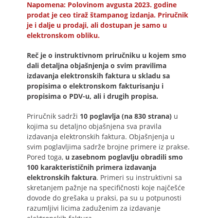
Napomena: Polovinom avgusta 2023. godine
prodat je ceo tiraž štampanog izdanja. Priručnik
je i dalje u prodaji, ali dostupan je samo u
elektronskom obliku.
Reč je o instruktivnom priručniku u kojem smo
dali detaljna objašnjenja o svim pravilima
izdavanja elektronskih faktura u skladu sa
propisima o elektronskom fakturisanju i
propisima o PDV-u, ali i drugih propisa.
Priručnik sadrži
10 poglavlja (na 830 strana)
u
kojima su detaljno objašnjena sva pravila
izdavanja elektronskih faktura. Objašnjenja u
svim poglavljima sadrže brojne primere iz prakse.
Pored toga,
u zasebnom poglavlju obradili smo
100 karakterističnih primera izdavanja
elektronskih faktura
. Primeri su instruktivni sa
skretanjem pažnje na specifičnosti koje najčešće
dovode do grešaka u praksi, pa su u potpunosti
razumljivi licima zaduženim za izdavanje