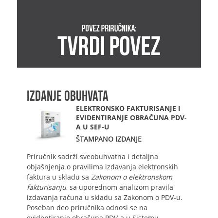
IZDANJE OBUHVATA
ELEKTRONSKO FAKTURISANJE I
EVIDENTIRANJE OBRAČUNA PDV-
A U SEF-U
ŠTAMPANO IZDANJE
Priručnik sadrži sveobuhvatna i detaljna
objašnjenja o pravilima izdavanja elektronskih
faktura u skladu sa
Zakonom o elektronskom
fakturisanju
, sa uporednom analizom pravila
izdavanja računa u skladu sa Zakonom o PDV-u.
Poseban deo priručnika odnosi se na
evidentiranje obračuna PDV-a u Sistemu