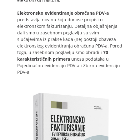
elektronskih faktura.
Elektronsko evidentiranje obračuna PDV-a
predstavlja novinu koju donose propisi o
elektronskom fakturisanju. Detaljna objašnjenja
dali smo u zasebnom poglavlju sa svim
slučajevima iz prakse kada (ne) postoji obaveza
elektronskog evidentiranja obračuna PDV-a. Pored
toga, u zasebnom poglavlju smo obradili
70
karakterističnih primera
unosa podataka u
Pojedinačnu evidenciju PDV-a i Zbirnu evidenciju
PDV-a.