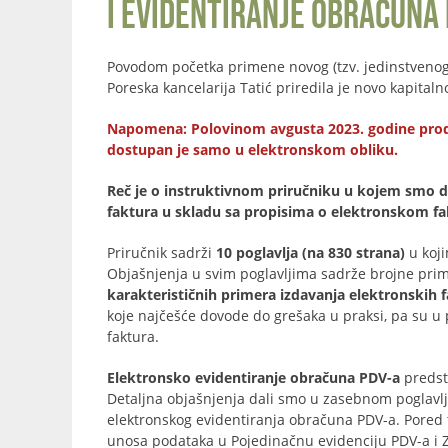
i evidentiranje obračuna 
Povodom početka primene novog (tzv. jedinstveno
Poreska kancelarija Tatić priredila je novo kapita
Napomena: Polovinom avgusta 2023. godine prodat j
dostupan je samo u elektronskom obliku.
Reč je o instruktivnom priručniku u kojem smo da
faktura u skladu sa propisima o elektronskom fakt
Priručnik sadrži
10 poglavlja (na 830 strana)
u koji
Objašnjenja u svim poglavljima sadrže brojne prim
karakterističnih primera izdavanja elektronskih 
koje najčešće dovode do grešaka u praksi, pa su u 
faktura.
Elektronsko evidentiranje obračuna PDV-a
predst
Detaljna objašnjenja dali smo u zasebnom poglavlj
elektronskog evidentiranja obračuna PDV-a. Pored
unosa podataka u Pojedinačnu evidenciju PDV-a i Z