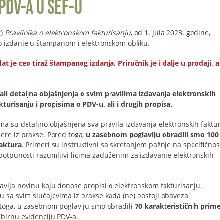
PDV-a u SEF-u
g)
Pravilnika o elektronskom fakturisanju
, od 1. jula 2023. godine,
lno izdanje u štampanom i elektronskom obliku.
e ceo tiraž štampanog izdanja. Priručnik je i dalje u prodaji, al
li detaljna objašnjenja o svim pravilima izdavanja elektronskih
urisanju i propisima o PDV-u, ali i drugih propisa.
ma su detaljno objašnjena sva pravila izdavanja elektronskih faktur
ere iz prakse. Pored toga,
u zasebnom poglavlju obradili smo 100
faktura
. Primeri su instruktivni sa skretanjem pažnje na specifičnos
potpunosti razumljivi licima zaduženim za izdavanje elektronskih
avlja novinu koju donose propisi o elektronskom fakturisanju.
u sa svim slučajevima iz prakse kada (ne) postoji obaveza
 toga, u zasebnom poglavlju smo obradili
70 karakterističnih prim
birnu evidenciju PDV-a.