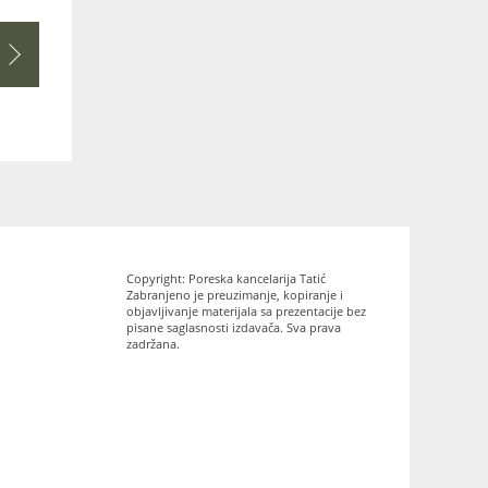
Copyright: Poreska kancelarija Tatić
Zabranjeno je preuzimanje, kopiranje i
objavljivanje materijala sa prezentacije bez
pisane saglasnosti izdavača. Sva prava
zadržana.