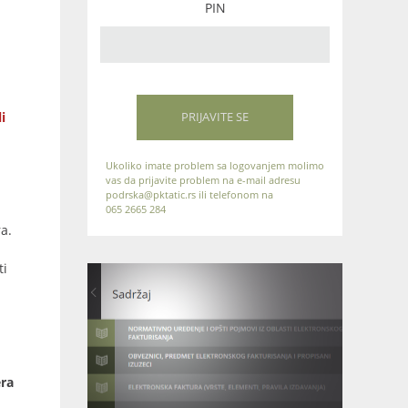
PIN
i
PRIJAVITE SE
Ukoliko imate problem sa logovanjem molimo
vas da prijavite problem na e-mail adresu
podrska@pktatic.rs ili telefonom na
065 2665 284
a.
ti
era