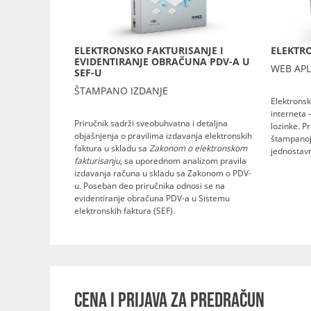
ELEKTRONSKO FAKTURISANJE I
ELEKTRO
EVIDENTIRANJE OBRAČUNA PDV-A U
WEB APL
SEF-U
ŠTAMPANO IZDANJE
Elektronsk
interneta 
Priručnik sadrži sveobuhvatna i detaljna
lozinke. P
objašnjenja o pravilima izdavanja elektronskih
štampanoj 
faktura u skladu sa
Zakonom o elektronskom
jednostavn
fakturisanju
, sa uporednom analizom pravila
izdavanja računa u skladu sa Zakonom o PDV-
u. Poseban deo priručnika odnosi se na
evidentiranje obračuna PDV-a u Sistemu
elektronskih faktura (SEF).
CENA I PRIJAVA ZA PREDRAČUN