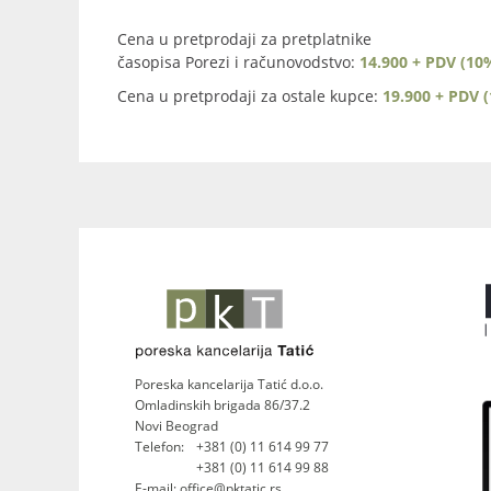
Cena u pretprodaji za pretplatnike
časopisa Porezi i računovodstvo:
14.900 + PDV (10
Cena u pretprodaji za ostale kupce:
19.900 + PDV 
Poreska kancelarija Tatić d.o.o.
Omladinskih brigada 86/37.2
Novi Beograd
Telefon:
+381 (0) 11 614 99 77
+381 (0) 11 614 99 88
E-mail: office@pktatic.rs