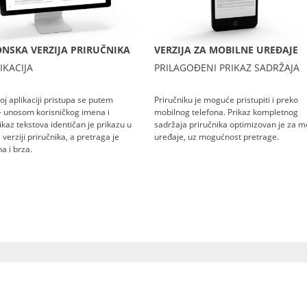
NSKA VERZIJA PRIRUČNIKA
VERZIJA ZA MOBILNE UREĐAJE
IKACIJA
PRILAGOĐENI PRIKAZ SADRŽAJA
oj aplikaciji pristupa se putem
Priručniku je moguće pristupiti i preko
– unosom korisničkog imena i
mobilnog telefona. Prikaz kompletnog
rikaz tekstova identičan je prikazu u
sadržaja priručnika optimizovan je za m
verziji priručnika, a pretraga je
uređaje, uz mogućnost pretrage.
a i brza.