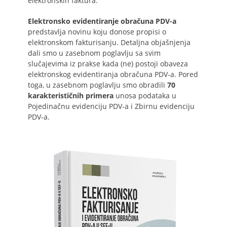
elektronskih faktura.
Elektronsko evidentiranje obračuna PDV-a
predstavlja novinu koju donose propisi o
elektronskom fakturisanju. Detaljna objašnjenja
dali smo u zasebnom poglavlju sa svim
slučajevima iz prakse kada (ne) postoji obaveza
elektronskog evidentiranja obračuna PDV-a. Pored
toga, u zasebnom poglavlju smo obradili
70
karakterističnih primera
unosa podataka u
Pojedinačnu evidenciju PDV-a i Zbirnu evidenciju
PDV-a.