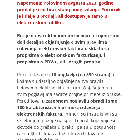
Napomena: Polovinom avgusta 2023. godine
prodat je ceo tiraž štampanog izdanja. Priručnik
je i dalje u prodaji, ali dostupan je samo u
elektronskom obliku.
Reč je o instruktivnom priručniku u kojem smo
dali detaljna objašnjenja o svim pravilima
izdavanja elektronskih faktura u skladu sa
propisima o elektronskom fakturisanju i
propisima o PDV-u, ali i drugih propisa.
Priručnik sadrži
10 poglavlja (na 830 strana)
u
kojima su detaljno objašnjena sva pravila
izdavanja elektronskih faktura. Objašnjenja u
svim poglavljima sadrže brojne primere iz prakse.
Pored toga,
u zasebnom poglavlju obradili smo
100 karakterističnih primera izdavanja
elektronskih faktura
. Primeri su instruktivni sa
skretanjem pažnje na specifičnosti koje najčešće
dovode do grešaka u praksi, pa su u potpunosti
razumljivi licima zaduženim za izdavanje