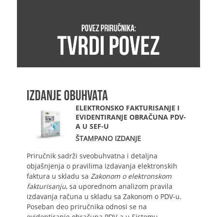
IZDANJE OBUHVATA
ELEKTRONSKO FAKTURISANJE I
EVIDENTIRANJE OBRAČUNA PDV-
A U SEF-U
ŠTAMPANO IZDANJE
Priručnik sadrži sveobuhvatna i detaljna
objašnjenja o pravilima izdavanja elektronskih
faktura u skladu sa
Zakonom o elektronskom
fakturisanju
, sa uporednom analizom pravila
izdavanja računa u skladu sa Zakonom o PDV-u.
Poseban deo priručnika odnosi se na
evidentiranje obračuna PDV-a u Sistemu