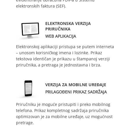
elektronskih faktura (SEF).
ELEKTRONSKA VERZIJA
PRIRUČNIKA
WEB APLIKACIJA
Elektronskoj aplikaciji pristupa se putem interneta
– unosom korisničkog imena i lozinke. Prikaz
tekstova identičan je prikazu u štampanoj verziji
priručnika, a pretraga je jednostavna i brza.
VERZIJA ZA MOBILNE UREĐAJE
PRILAGOĐENI PRIKAZ SADRŽAJA
Priručniku je moguće pristupiti i preko mobilnog
telefona. Prikaz kompletnog sadržaja priručnika
optimizovan je za mobilne uređaje, uz mogućnost
pretrage.