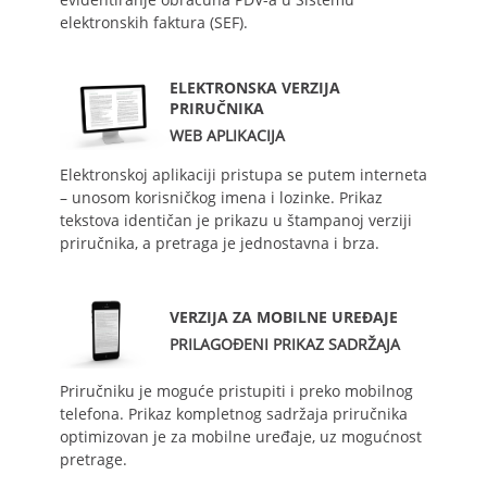
elektronskih faktura (SEF).
ELEKTRONSKA VERZIJA
PRIRUČNIKA
WEB APLIKACIJA
Elektronskoj aplikaciji pristupa se putem interneta
– unosom korisničkog imena i lozinke. Prikaz
tekstova identičan je prikazu u štampanoj verziji
priručnika, a pretraga je jednostavna i brza.
VERZIJA ZA MOBILNE UREĐAJE
PRILAGOĐENI PRIKAZ SADRŽAJA
Priručniku je moguće pristupiti i preko mobilnog
telefona. Prikaz kompletnog sadržaja priručnika
optimizovan je za mobilne uređaje, uz mogućnost
pretrage.