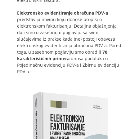
elektronskih faktura.
Elektronsko evidentiranje obračuna PDV-a
predstavlja novinu koju donose propisi o
elektronskom fakturisanju. Detaljna objašnjenja
dali smo u zasebnom poglavlju sa svim
slučajevima iz prakse kada (ne) postoji obaveza
elektronskog evidentiranja obračuna PDV-a. Pored
toga, u zasebnom poglavlju smo obradili
70
karakterističnih primera
unosa podataka u
Pojedinačnu evidenciju PDV-a i Zbirnu evidenciju
PDV-a.