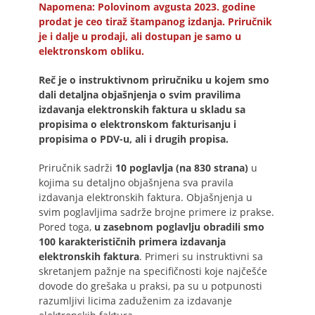
Napomena: Polovinom avgusta 2023. godine
prodat je ceo tiraž štampanog izdanja. Priručnik
je i dalje u prodaji, ali dostupan je samo u
elektronskom obliku.
Reč je o instruktivnom priručniku u kojem smo
dali detaljna objašnjenja o svim pravilima
izdavanja elektronskih faktura u skladu sa
propisima o elektronskom fakturisanju i
propisima o PDV-u, ali i drugih propisa.
Priručnik sadrži
10 poglavlja (na 830 strana)
u
kojima su detaljno objašnjena sva pravila
izdavanja elektronskih faktura. Objašnjenja u
svim poglavljima sadrže brojne primere iz prakse.
Pored toga,
u zasebnom poglavlju obradili smo
100 karakterističnih primera izdavanja
elektronskih faktura
. Primeri su instruktivni sa
skretanjem pažnje na specifičnosti koje najčešće
dovode do grešaka u praksi, pa su u potpunosti
razumljivi licima zaduženim za izdavanje