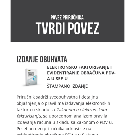
IZDANJE OBUHVATA
ELEKTRONSKO FAKTURISANJE I
EVIDENTIRANJE OBRAČUNA PDV-
A U SEF-U
ŠTAMPANO IZDANJE
Priručnik sadrži sveobuhvatna i detaljna
objašnjenja o pravilima izdavanja elektronskih
faktura u skladu sa
Zakonom o elektronskom
fakturisanju
, sa uporednom analizom pravila
izdavanja računa u skladu sa Zakonom o PDV-u.
Poseban deo priručnika odnosi se na
evidentiranje obračuna PDV-a u Sistemu