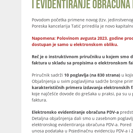
i evidentiranje obračuna 
Povodom početka primene novog (tzv. jedinstveno
Poreska kancelarija Tatić priredila je novo kapita
Napomena: Polovinom avgusta 2023. godine prodat j
dostupan je samo u elektronskom obliku.
Reč je o instruktivnom priručniku u kojem smo da
faktura u skladu sa propisima o elektronskom fakt
Priručnik sadrži
10 poglavlja (na 830 strana)
u koji
Objašnjenja u svim poglavljima sadrže brojne prim
karakterističnih primera izdavanja elektronskih 
koje najčešće dovode do grešaka u praksi, pa su u 
faktura.
Elektronsko evidentiranje obračuna PDV-a
predst
Detaljna objašnjenja dali smo u zasebnom poglavlj
elektronskog evidentiranja obračuna PDV-a. Pored
unosa podataka u Pojedinačnu evidenciju PDV-a i Z