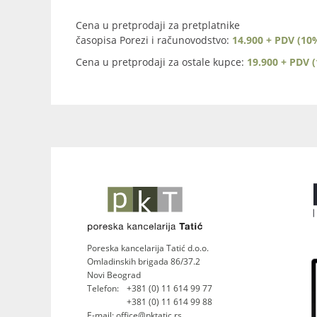
Cena u pretprodaji za pretplatnike
časopisa Porezi i računovodstvo:
14.900 + PDV (10
Cena u pretprodaji za ostale kupce:
19.900 + PDV 
Poreska kancelarija Tatić d.o.o.
Omladinskih brigada 86/37.2
Novi Beograd
Telefon:
+381 (0) 11 614 99 77
+381 (0) 11 614 99 88
E-mail: office@pktatic.rs