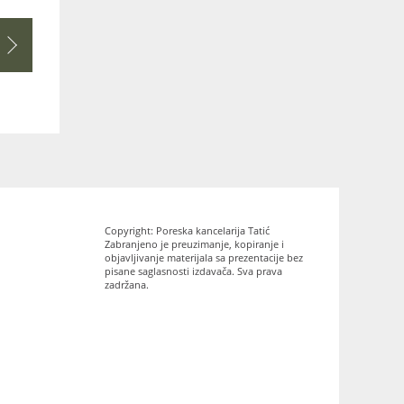
Copyright: Poreska kancelarija Tatić
Zabranjeno je preuzimanje, kopiranje i
objavljivanje materijala sa prezentacije bez
pisane saglasnosti izdavača. Sva prava
zadržana.