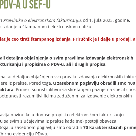
PDV-a u SEF-u
g)
Pravilnika o elektronskom fakturisanju
, od 1. jula 2023. godine,
lno izdanje u štampanom i elektronskom obliku.
e ceo tiraž štampanog izdanja. Priručnik je i dalje u prodaji, al
li detaljna objašnjenja o svim pravilima izdavanja elektronskih
urisanju i propisima o PDV-u, ali i drugih propisa.
ma su detaljno objašnjena sva pravila izdavanja elektronskih faktur
ere iz prakse. Pored toga,
u zasebnom poglavlju obradili smo 100
faktura
. Primeri su instruktivni sa skretanjem pažnje na specifičnos
potpunosti razumljivi licima zaduženim za izdavanje elektronskih
avlja novinu koju donose propisi o elektronskom fakturisanju.
u sa svim slučajevima iz prakse kada (ne) postoji obaveza
 toga, u zasebnom poglavlju smo obradili
70 karakterističnih prim
birnu evidenciju PDV-a.