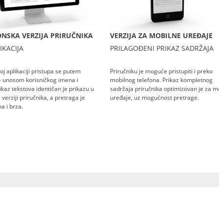
NSKA VERZIJA PRIRUČNIKA
VERZIJA ZA MOBILNE UREĐAJE
IKACIJA
PRILAGOĐENI PRIKAZ SADRŽAJA
oj aplikaciji pristupa se putem
Priručniku je moguće pristupiti i preko
– unosom korisničkog imena i
mobilnog telefona. Prikaz kompletnog
rikaz tekstova identičan je prikazu u
sadržaja priručnika optimizovan je za m
verziji priručnika, a pretraga je
uređaje, uz mogućnost pretrage.
a i brza.