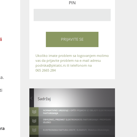
PIN
i
PRIJAVITE SE
Ukoliko imate problem sa logovanjem molimo
vas da prijavite problem na e-mail adresu
podrska@pktatic.rs ili telefonom na
065 2665 284
a.
ti
era