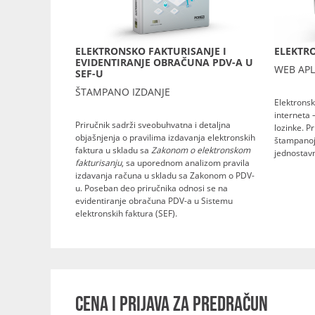
ELEKTRONSKO FAKTURISANJE I
ELEKTRO
EVIDENTIRANJE OBRAČUNA PDV-A U
WEB APL
SEF-U
ŠTAMPANO IZDANJE
Elektronsk
interneta 
Priručnik sadrži sveobuhvatna i detaljna
lozinke. P
objašnjenja o pravilima izdavanja elektronskih
štampanoj 
faktura u skladu sa
Zakonom o elektronskom
jednostavn
fakturisanju
, sa uporednom analizom pravila
izdavanja računa u skladu sa Zakonom o PDV-
u. Poseban deo priručnika odnosi se na
evidentiranje obračuna PDV-a u Sistemu
elektronskih faktura (SEF).
CENA I PRIJAVA ZA PREDRAČUN