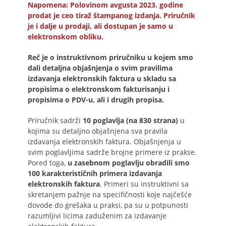
Napomena: Polovinom avgusta 2023. godine
prodat je ceo tiraž štampanog izdanja. Priručnik
je i dalje u prodaji, ali dostupan je samo u
elektronskom obliku.
Reč je o instruktivnom priručniku u kojem smo
dali detaljna objašnjenja o svim pravilima
izdavanja elektronskih faktura u skladu sa
propisima o elektronskom fakturisanju i
propisima o PDV-u, ali i drugih propisa.
Priručnik sadrži
10 poglavlja (na 830 strana)
u
kojima su detaljno objašnjena sva pravila
izdavanja elektronskih faktura. Objašnjenja u
svim poglavljima sadrže brojne primere iz prakse.
Pored toga,
u zasebnom poglavlju obradili smo
100 karakterističnih primera izdavanja
elektronskih faktura
. Primeri su instruktivni sa
skretanjem pažnje na specifičnosti koje najčešće
dovode do grešaka u praksi, pa su u potpunosti
razumljivi licima zaduženim za izdavanje