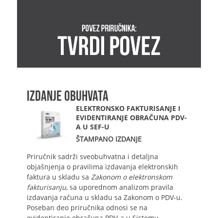
IZDANJE OBUHVATA
ELEKTRONSKO FAKTURISANJE I
EVIDENTIRANJE OBRAČUNA PDV-
A U SEF-U
ŠTAMPANO IZDANJE
Priručnik sadrži sveobuhvatna i detaljna
objašnjenja o pravilima izdavanja elektronskih
faktura u skladu sa
Zakonom o elektronskom
fakturisanju
, sa uporednom analizom pravila
izdavanja računa u skladu sa Zakonom o PDV-u.
Poseban deo priručnika odnosi se na
evidentiranje obračuna PDV-a u Sistemu