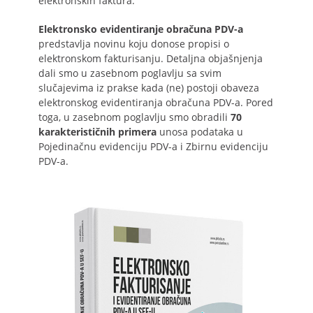
elektronskih faktura.
Elektronsko evidentiranje obračuna PDV-a
predstavlja novinu koju donose propisi o
elektronskom fakturisanju. Detaljna objašnjenja
dali smo u zasebnom poglavlju sa svim
slučajevima iz prakse kada (ne) postoji obaveza
elektronskog evidentiranja obračuna PDV-a. Pored
toga, u zasebnom poglavlju smo obradili
70
karakterističnih primera
unosa podataka u
Pojedinačnu evidenciju PDV-a i Zbirnu evidenciju
PDV-a.