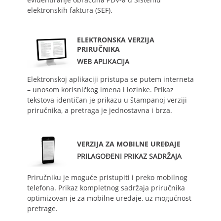
elektronskih faktura (SEF).
ELEKTRONSKA VERZIJA
PRIRUČNIKA
WEB APLIKACIJA
Elektronskoj aplikaciji pristupa se putem interneta
– unosom korisničkog imena i lozinke. Prikaz
tekstova identičan je prikazu u štampanoj verziji
priručnika, a pretraga je jednostavna i brza.
VERZIJA ZA MOBILNE UREĐAJE
PRILAGOĐENI PRIKAZ SADRŽAJA
Priručniku je moguće pristupiti i preko mobilnog
telefona. Prikaz kompletnog sadržaja priručnika
optimizovan je za mobilne uređaje, uz mogućnost
pretrage.