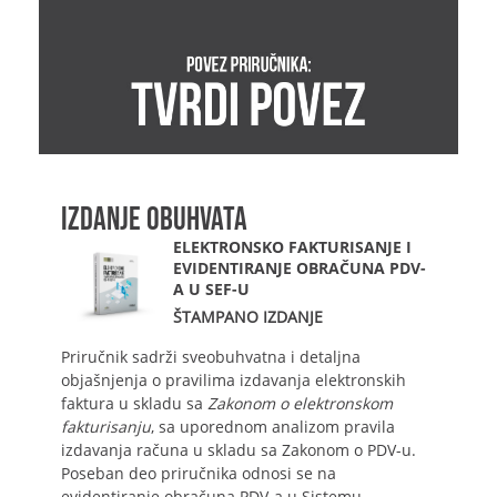
IZDANJE OBUHVATA
ELEKTRONSKO FAKTURISANJE I
EVIDENTIRANJE OBRAČUNA PDV-
A U SEF-U
ŠTAMPANO IZDANJE
Priručnik sadrži sveobuhvatna i detaljna
objašnjenja o pravilima izdavanja elektronskih
faktura u skladu sa
Zakonom o elektronskom
fakturisanju
, sa uporednom analizom pravila
izdavanja računa u skladu sa Zakonom o PDV-u.
Poseban deo priručnika odnosi se na
evidentiranje obračuna PDV-a u Sistemu