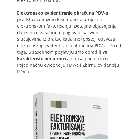
elektronskih faktura.
Elektronsko evidentiranje obračuna PDV-a
predstavlja novinu koju donose propisi o
elektronskom fakturisanju. Detaljna objašnjenja
dali smo u zasebnom poglavlju sa svim
slučajevima iz prakse kada (ne) postoji obaveza
elektronskog evidentiranja obračuna PDV-a. Pored
toga, u zasebnom poglavlju smo obradili
70
karakterističnih primera
unosa podataka u
Pojedinačnu evidenciju PDV-a i Zbirnu evidenciju
PDV-a.