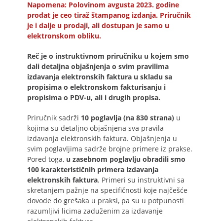
Napomena: Polovinom avgusta 2023. godine
prodat je ceo tiraž štampanog izdanja. Priručnik
je i dalje u prodaji, ali dostupan je samo u
elektronskom obliku.
Reč je o instruktivnom priručniku u kojem smo
dali detaljna objašnjenja o svim pravilima
izdavanja elektronskih faktura u skladu sa
propisima o elektronskom fakturisanju i
propisima o PDV-u, ali i drugih propisa.
Priručnik sadrži
10 poglavlja (na 830 strana)
u
kojima su detaljno objašnjena sva pravila
izdavanja elektronskih faktura. Objašnjenja u
svim poglavljima sadrže brojne primere iz prakse.
Pored toga,
u zasebnom poglavlju obradili smo
100 karakterističnih primera izdavanja
elektronskih faktura
. Primeri su instruktivni sa
skretanjem pažnje na specifičnosti koje najčešće
dovode do grešaka u praksi, pa su u potpunosti
razumljivi licima zaduženim za izdavanje