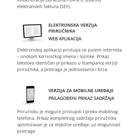
elektronskih faktura (SEF).
ELEKTRONSKA VERZIJA
PRIRUČNIKA
WEB APLIKACIJA
Elektronskoj aplikaciji pristupa se putem interneta
– unosom korisničkog imena i lozinke. Prikaz
tekstova identičan je prikazu u štampanoj verziji
priručnika, a pretraga je jednostavna i brza.
VERZIJA ZA MOBILNE UREĐAJE
PRILAGOĐENI PRIKAZ SADRŽAJA
Priručniku je moguće pristupiti i preko mobilnog
telefona. Prikaz kompletnog sadržaja priručnika
optimizovan je za mobilne uređaje, uz mogućnost
pretrage.