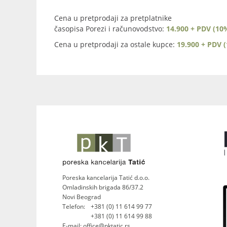
Cena u pretprodaji za pretplatnike
časopisa Porezi i računovodstvo:
14.900 + PDV (10
Cena u pretprodaji za ostale kupce:
19.900 + PDV 
Poreska kancelarija Tatić d.o.o.
Omladinskih brigada 86/37.2
Novi Beograd
Telefon:
+381 (0) 11 614 99 77
+381 (0) 11 614 99 88
E-mail: office@pktatic.rs