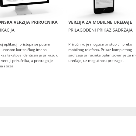
NSKA VERZIJA PRIRUČNIKA
VERZIJA ZA MOBILNE UREĐAJE
IKACIJA
PRILAGOĐENI PRIKAZ SADRŽAJA
oj aplikaciji pristupa se putem
Priručniku je moguće pristupiti i preko
– unosom korisničkog imena i
mobilnog telefona. Prikaz kompletnog
rikaz tekstova identičan je prikazu u
sadržaja priručnika optimizovan je za m
verziji priručnika, a pretraga je
uređaje, uz mogućnost pretrage.
a i brza.