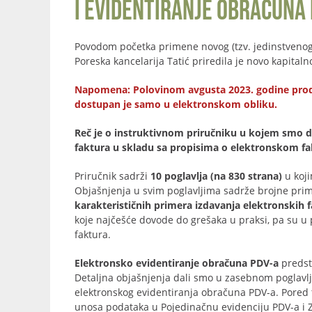
i evidentiranje obračuna 
Povodom početka primene novog (tzv. jedinstveno
Poreska kancelarija Tatić priredila je novo kapita
Napomena: Polovinom avgusta 2023. godine prodat j
dostupan je samo u elektronskom obliku.
Reč je o instruktivnom priručniku u kojem smo da
faktura u skladu sa propisima o elektronskom fakt
Priručnik sadrži
10 poglavlja (na 830 strana)
u koji
Objašnjenja u svim poglavljima sadrže brojne prim
karakterističnih primera izdavanja elektronskih 
koje najčešće dovode do grešaka u praksi, pa su u 
faktura.
Elektronsko evidentiranje obračuna PDV-a
predst
Detaljna objašnjenja dali smo u zasebnom poglavlj
elektronskog evidentiranja obračuna PDV-a. Pored
unosa podataka u Pojedinačnu evidenciju PDV-a i Z