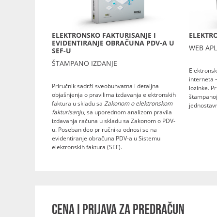
ELEKTRONSKO FAKTURISANJE I
ELEKTRO
EVIDENTIRANJE OBRAČUNA PDV-A U
WEB APL
SEF-U
ŠTAMPANO IZDANJE
Elektronsk
interneta 
Priručnik sadrži sveobuhvatna i detaljna
lozinke. P
objašnjenja o pravilima izdavanja elektronskih
štampanoj 
faktura u skladu sa
Zakonom o elektronskom
jednostavn
fakturisanju
, sa uporednom analizom pravila
izdavanja računa u skladu sa Zakonom o PDV-
u. Poseban deo priručnika odnosi se na
evidentiranje obračuna PDV-a u Sistemu
elektronskih faktura (SEF).
CENA I PRIJAVA ZA PREDRAČUN