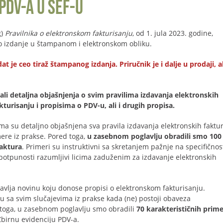
PDV-a u SEF-u
g)
Pravilnika o elektronskom fakturisanju
, od 1. jula 2023. godine,
lno izdanje u štampanom i elektronskom obliku.
e ceo tiraž štampanog izdanja. Priručnik je i dalje u prodaji, al
li detaljna objašnjenja o svim pravilima izdavanja elektronskih
urisanju i propisima o PDV-u, ali i drugih propisa.
ma su detaljno objašnjena sva pravila izdavanja elektronskih faktur
ere iz prakse. Pored toga,
u zasebnom poglavlju obradili smo 100
faktura
. Primeri su instruktivni sa skretanjem pažnje na specifičnos
potpunosti razumljivi licima zaduženim za izdavanje elektronskih
avlja novinu koju donose propisi o elektronskom fakturisanju.
u sa svim slučajevima iz prakse kada (ne) postoji obaveza
 toga, u zasebnom poglavlju smo obradili
70 karakterističnih prim
birnu evidenciju PDV-a.