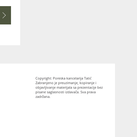
Copyright: Poreska kancelarija Tatić
Zabranjeno je preuzimanje, kopiranje i
objavljivanje materijala sa prezentacije bez
pisane saglasnosti izdavača. Sva prava
zadržana.