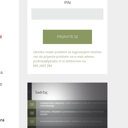
PIN
i
PRIJAVITE SE
Ukoliko imate problem sa logovanjem molimo
vas da prijavite problem na e-mail adresu
podrska@pktatic.rs ili telefonom na
065 2665 284
a.
ti
era