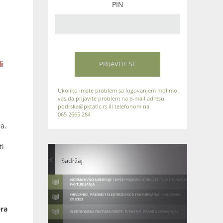
PIN
i
PRIJAVITE SE
Ukoliko imate problem sa logovanjem molimo
vas da prijavite problem na e-mail adresu
podrska@pktatic.rs ili telefonom na
065 2665 284
a.
ti
era