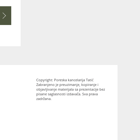
Copyright: Poreska kancelarija Tatić
Zabranjeno je preuzimanje, kopiranje i
objavljivanje materijala sa prezentacije bez
pisane saglasnosti izdavača. Sva prava
zadržana.