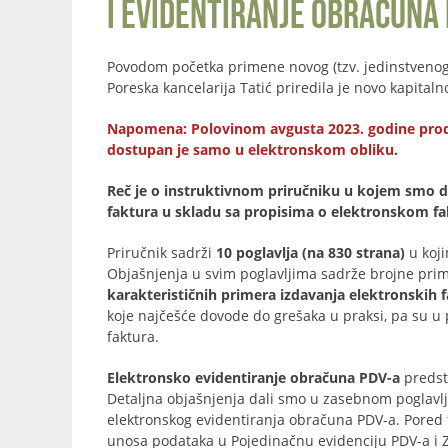
i evidentiranje obračuna 
Povodom početka primene novog (tzv. jedinstveno
Poreska kancelarija Tatić priredila je novo kapita
Napomena: Polovinom avgusta 2023. godine prodat j
dostupan je samo u elektronskom obliku.
Reč je o instruktivnom priručniku u kojem smo da
faktura u skladu sa propisima o elektronskom fakt
Priručnik sadrži
10 poglavlja (na 830 strana)
u koji
Objašnjenja u svim poglavljima sadrže brojne prim
karakterističnih primera izdavanja elektronskih 
koje najčešće dovode do grešaka u praksi, pa su u 
faktura.
Elektronsko evidentiranje obračuna PDV-a
predst
Detaljna objašnjenja dali smo u zasebnom poglavlj
elektronskog evidentiranja obračuna PDV-a. Pored
unosa podataka u Pojedinačnu evidenciju PDV-a i Z