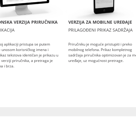
NSKA VERZIJA PRIRUČNIKA
VERZIJA ZA MOBILNE UREĐAJE
IKACIJA
PRILAGOĐENI PRIKAZ SADRŽAJA
oj aplikaciji pristupa se putem
Priručniku je moguće pristupiti i preko
– unosom korisničkog imena i
mobilnog telefona. Prikaz kompletnog
rikaz tekstova identičan je prikazu u
sadržaja priručnika optimizovan je za m
verziji priručnika, a pretraga je
uređaje, uz mogućnost pretrage.
a i brza.