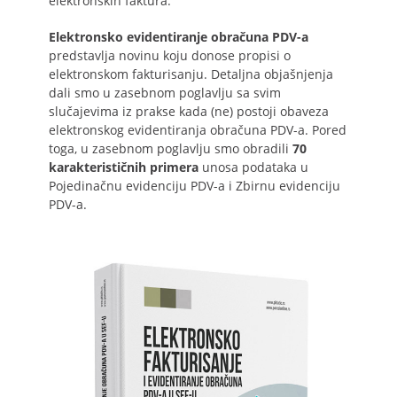
elektronskih faktura.
Elektronsko evidentiranje obračuna PDV-a
predstavlja novinu koju donose propisi o
elektronskom fakturisanju. Detaljna objašnjenja
dali smo u zasebnom poglavlju sa svim
slučajevima iz prakse kada (ne) postoji obaveza
elektronskog evidentiranja obračuna PDV-a. Pored
toga, u zasebnom poglavlju smo obradili
70
karakterističnih primera
unosa podataka u
Pojedinačnu evidenciju PDV-a i Zbirnu evidenciju
PDV-a.