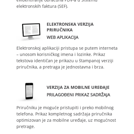
elektronskih faktura (SEF).
ELEKTRONSKA VERZIJA
PRIRUČNIKA
WEB APLIKACIJA
Elektronskoj aplikaciji pristupa se putem interneta
– unosom korisničkog imena i lozinke. Prikaz
tekstova identičan je prikazu u štampanoj verziji
priručnika, a pretraga je jednostavna i brza.
VERZIJA ZA MOBILNE UREĐAJE
PRILAGOĐENI PRIKAZ SADRŽAJA
Priručniku je moguće pristupiti i preko mobilnog
telefona. Prikaz kompletnog sadržaja priručnika
optimizovan je za mobilne uređaje, uz mogućnost
pretrage.