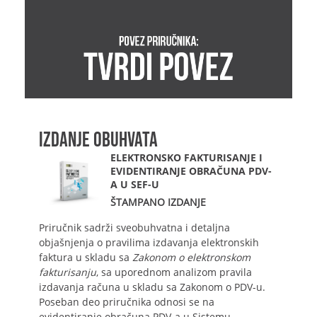
IZDANJE OBUHVATA
ELEKTRONSKO FAKTURISANJE I
EVIDENTIRANJE OBRAČUNA PDV-
A U SEF-U
ŠTAMPANO IZDANJE
Priručnik sadrži sveobuhvatna i detaljna
objašnjenja o pravilima izdavanja elektronskih
faktura u skladu sa
Zakonom o elektronskom
fakturisanju
, sa uporednom analizom pravila
izdavanja računa u skladu sa Zakonom o PDV-u.
Poseban deo priručnika odnosi se na
evidentiranje obračuna PDV-a u Sistemu