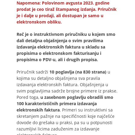
Napomena: Polovinom avgusta 2023. godine
prodat je ceo tiraž štampanog izdanja. Priručnik
je i dalje u prodaji, ali dostupan je samo u
elektronskom obliku.
Reč je o instruktivnom priručniku u kojem smo
dali detaljna objašnjenja o svim pravilima
izdavanja elektronskih faktura u skladu sa
propisima o elektronskom fakturisanju i
propisima o PDV-u, ali i drugih propisa.
Priručnik sadrži
10 poglavlja (na 830 strana)
u
kojima su detaljno objašnjena sva pravila
izdavanja elektronskih faktura. Objašnjenja u
svim poglavljima sadrže brojne primere iz prakse.
Pored toga,
u zasebnom poglavlju obradili smo
100 karakterističnih primera izdavanja
elektronskih faktura
. Primeri su instruktivni sa
skretanjem pažnje na specifičnosti koje najčešće
dovode do grešaka u praksi, pa su u potpunosti
razumljivi licima zaduženim za izdavanje