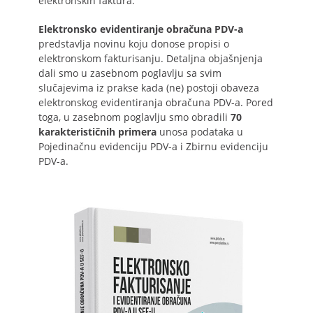
elektronskih faktura.
Elektronsko evidentiranje obračuna PDV-a
predstavlja novinu koju donose propisi o
elektronskom fakturisanju. Detaljna objašnjenja
dali smo u zasebnom poglavlju sa svim
slučajevima iz prakse kada (ne) postoji obaveza
elektronskog evidentiranja obračuna PDV-a. Pored
toga, u zasebnom poglavlju smo obradili
70
karakterističnih primera
unosa podataka u
Pojedinačnu evidenciju PDV-a i Zbirnu evidenciju
PDV-a.