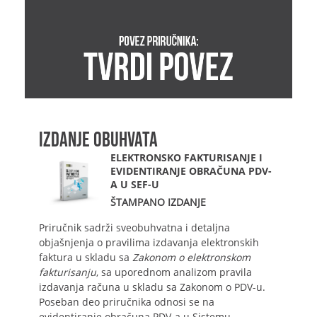
IZDANJE OBUHVATA
ELEKTRONSKO FAKTURISANJE I
EVIDENTIRANJE OBRAČUNA PDV-
A U SEF-U
ŠTAMPANO IZDANJE
Priručnik sadrži sveobuhvatna i detaljna
objašnjenja o pravilima izdavanja elektronskih
faktura u skladu sa
Zakonom o elektronskom
fakturisanju
, sa uporednom analizom pravila
izdavanja računa u skladu sa Zakonom o PDV-u.
Poseban deo priručnika odnosi se na
evidentiranje obračuna PDV-a u Sistemu