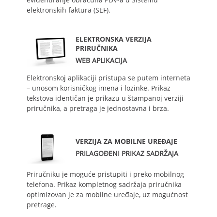
elektronskih faktura (SEF).
ELEKTRONSKA VERZIJA
PRIRUČNIKA
WEB APLIKACIJA
Elektronskoj aplikaciji pristupa se putem interneta
– unosom korisničkog imena i lozinke. Prikaz
tekstova identičan je prikazu u štampanoj verziji
priručnika, a pretraga je jednostavna i brza.
VERZIJA ZA MOBILNE UREĐAJE
PRILAGOĐENI PRIKAZ SADRŽAJA
Priručniku je moguće pristupiti i preko mobilnog
telefona. Prikaz kompletnog sadržaja priručnika
optimizovan je za mobilne uređaje, uz mogućnost
pretrage.