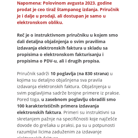
Napomena: Polovinom avgusta 2023. godine
prodat je ceo tiraž štampanog izdanja. Priručnik
je i dalje u prodaji, ali dostupan je samo u
elektronskom obliku.
Reč je o instruktivnom priručniku u kojem smo
dali detaljna objašnjenja o svim pravilima
izdavanja elektronskih faktura u skladu sa
propisima o elektronskom fakturisanju i
propisima o PDV-u, ali i drugih propisa.
Priručnik sadrži
10 poglavlja (na 830 strana)
u
kojima su detaljno objašnjena sva pravila
izdavanja elektronskih faktura. Objašnjenja u
svim poglavljima sadrže brojne primere iz prakse.
Pored toga,
u zasebnom poglavlju obradili smo
100 karakterističnih primera izdavanja
elektronskih faktura
. Primeri su instruktivni sa
skretanjem pažnje na specifičnosti koje najčešće
dovode do grešaka u praksi, pa su u potpunosti
razumljivi licima zaduženim za izdavanje