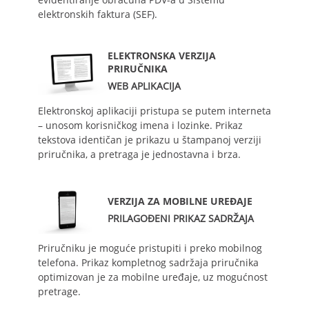
elektronskih faktura (SEF).
ELEKTRONSKA VERZIJA
PRIRUČNIKA
WEB APLIKACIJA
Elektronskoj aplikaciji pristupa se putem interneta
– unosom korisničkog imena i lozinke. Prikaz
tekstova identičan je prikazu u štampanoj verziji
priručnika, a pretraga je jednostavna i brza.
VERZIJA ZA MOBILNE UREĐAJE
PRILAGOĐENI PRIKAZ SADRŽAJA
Priručniku je moguće pristupiti i preko mobilnog
telefona. Prikaz kompletnog sadržaja priručnika
optimizovan je za mobilne uređaje, uz mogućnost
pretrage.