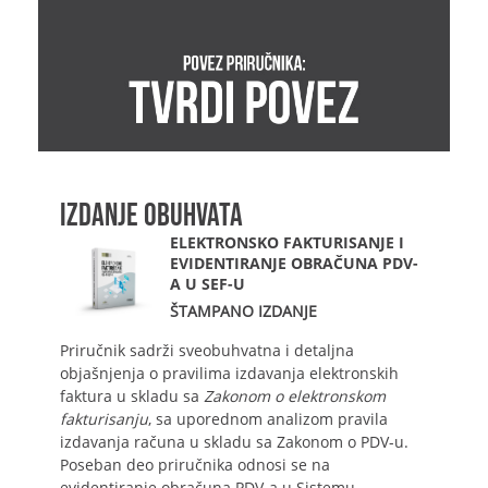
IZDANJE OBUHVATA
ELEKTRONSKO FAKTURISANJE I
EVIDENTIRANJE OBRAČUNA PDV-
A U SEF-U
ŠTAMPANO IZDANJE
Priručnik sadrži sveobuhvatna i detaljna
objašnjenja o pravilima izdavanja elektronskih
faktura u skladu sa
Zakonom o elektronskom
fakturisanju
, sa uporednom analizom pravila
izdavanja računa u skladu sa Zakonom o PDV-u.
Poseban deo priručnika odnosi se na
evidentiranje obračuna PDV-a u Sistemu