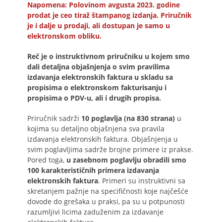
Napomena: Polovinom avgusta 2023. godine
prodat je ceo tiraž štampanog izdanja. Priručnik
je i dalje u prodaji, ali dostupan je samo u
elektronskom obliku.
Reč je o instruktivnom priručniku u kojem smo
dali detaljna objašnjenja o svim pravilima
izdavanja elektronskih faktura u skladu sa
propisima o elektronskom fakturisanju i
propisima o PDV-u, ali i drugih propisa.
Priručnik sadrži
10 poglavlja (na 830 strana)
u
kojima su detaljno objašnjena sva pravila
izdavanja elektronskih faktura. Objašnjenja u
svim poglavljima sadrže brojne primere iz prakse.
Pored toga,
u zasebnom poglavlju obradili smo
100 karakterističnih primera izdavanja
elektronskih faktura
. Primeri su instruktivni sa
skretanjem pažnje na specifičnosti koje najčešće
dovode do grešaka u praksi, pa su u potpunosti
razumljivi licima zaduženim za izdavanje