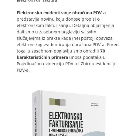
elektronskih faktura.
Elektronsko evidentiranje obračuna PDV-a
predstavlja novinu koju donose propisi o
elektronskom fakturisanju. Detaljna objašnjenja
dali smo u zasebnom poglavlju sa svim
slučajevima iz prakse kada (ne) postoji obaveza
elektronskog evidentiranja obračuna PDV-a. Pored
toga, u zasebnom poglavlju smo obradili
70
karakterističnih primera
unosa podataka u
Pojedinačnu evidenciju PDV-a i Zbirnu evidenciju
PDV-a.