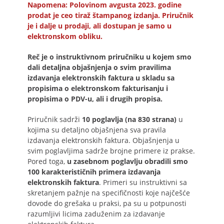
Napomena: Polovinom avgusta 2023. godine
prodat je ceo tiraž štampanog izdanja. Priručnik
je i dalje u prodaji, ali dostupan je samo u
elektronskom obliku.
Reč je o instruktivnom priručniku u kojem smo
dali detaljna objašnjenja o svim pravilima
izdavanja elektronskih faktura u skladu sa
propisima o elektronskom fakturisanju i
propisima o PDV-u, ali i drugih propisa.
Priručnik sadrži
10 poglavlja (na 830 strana)
u
kojima su detaljno objašnjena sva pravila
izdavanja elektronskih faktura. Objašnjenja u
svim poglavljima sadrže brojne primere iz prakse.
Pored toga,
u zasebnom poglavlju obradili smo
100 karakterističnih primera izdavanja
elektronskih faktura
. Primeri su instruktivni sa
skretanjem pažnje na specifičnosti koje najčešće
dovode do grešaka u praksi, pa su u potpunosti
razumljivi licima zaduženim za izdavanje