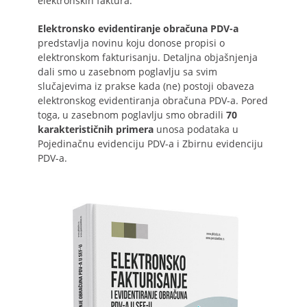
elektronskih faktura.
Elektronsko evidentiranje obračuna PDV-a
predstavlja novinu koju donose propisi o
elektronskom fakturisanju. Detaljna objašnjenja
dali smo u zasebnom poglavlju sa svim
slučajevima iz prakse kada (ne) postoji obaveza
elektronskog evidentiranja obračuna PDV-a. Pored
toga, u zasebnom poglavlju smo obradili
70
karakterističnih primera
unosa podataka u
Pojedinačnu evidenciju PDV-a i Zbirnu evidenciju
PDV-a.