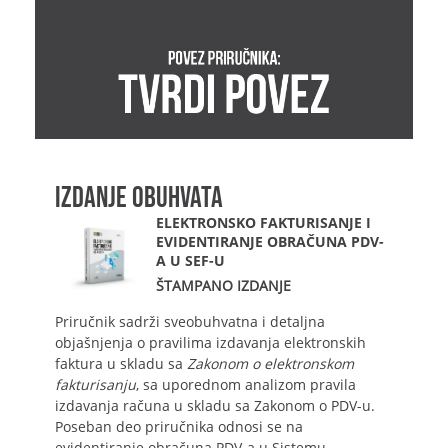
IZDANJE OBUHVATA
ELEKTRONSKO FAKTURISANJE I
EVIDENTIRANJE OBRAČUNA PDV-
A U SEF-U
ŠTAMPANO IZDANJE
Priručnik sadrži sveobuhvatna i detaljna
objašnjenja o pravilima izdavanja elektronskih
faktura u skladu sa
Zakonom o elektronskom
fakturisanju
, sa uporednom analizom pravila
izdavanja računa u skladu sa Zakonom o PDV-u.
Poseban deo priručnika odnosi se na
evidentiranje obračuna PDV-a u Sistemu