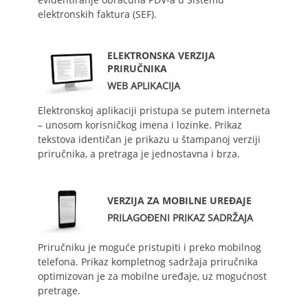
elektronskih faktura (SEF).
ELEKTRONSKA VERZIJA
PRIRUČNIKA
WEB APLIKACIJA
Elektronskoj aplikaciji pristupa se putem interneta
– unosom korisničkog imena i lozinke. Prikaz
tekstova identičan je prikazu u štampanoj verziji
priručnika, a pretraga je jednostavna i brza.
VERZIJA ZA MOBILNE UREĐAJE
PRILAGOĐENI PRIKAZ SADRŽAJA
Priručniku je moguće pristupiti i preko mobilnog
telefona. Prikaz kompletnog sadržaja priručnika
optimizovan je za mobilne uređaje, uz mogućnost
pretrage.