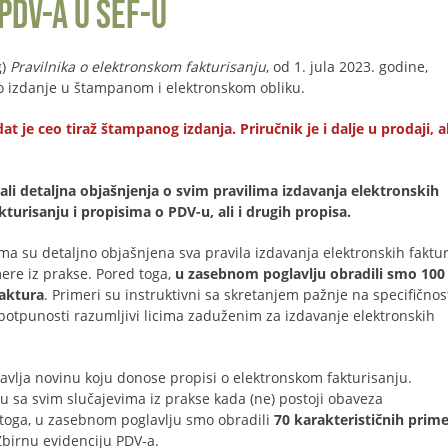
PDV-a u SEF-u
g)
Pravilnika o elektronskom fakturisanju
, od 1. jula 2023. godine,
lno izdanje u štampanom i elektronskom obliku.
e ceo tiraž štampanog izdanja. Priručnik je i dalje u prodaji, al
li detaljna objašnjenja o svim pravilima izdavanja elektronskih
urisanju i propisima o PDV-u, ali i drugih propisa.
ma su detaljno objašnjena sva pravila izdavanja elektronskih faktur
ere iz prakse. Pored toga,
u zasebnom poglavlju obradili smo 100
faktura
. Primeri su instruktivni sa skretanjem pažnje na specifičnos
potpunosti razumljivi licima zaduženim za izdavanje elektronskih
avlja novinu koju donose propisi o elektronskom fakturisanju.
u sa svim slučajevima iz prakse kada (ne) postoji obaveza
 toga, u zasebnom poglavlju smo obradili
70 karakterističnih prim
birnu evidenciju PDV-a.