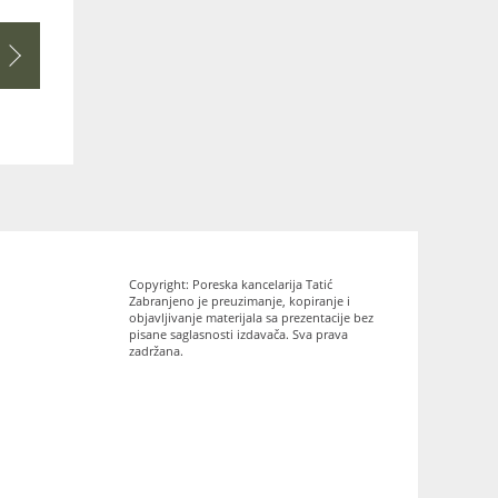
Copyright: Poreska kancelarija Tatić
Zabranjeno je preuzimanje, kopiranje i
objavljivanje materijala sa prezentacije bez
pisane saglasnosti izdavača. Sva prava
zadržana.