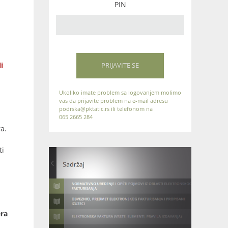
PIN
i
PRIJAVITE SE
Ukoliko imate problem sa logovanjem molimo
vas da prijavite problem na e-mail adresu
podrska@pktatic.rs ili telefonom na
065 2665 284
a.
ti
era