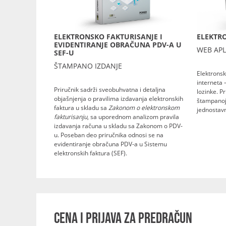
ELEKTRONSKO FAKTURISANJE I
ELEKTRO
EVIDENTIRANJE OBRAČUNA PDV-A U
WEB APL
SEF-U
ŠTAMPANO IZDANJE
Elektronsk
interneta 
Priručnik sadrži sveobuhvatna i detaljna
lozinke. P
objašnjenja o pravilima izdavanja elektronskih
štampanoj 
faktura u skladu sa
Zakonom o elektronskom
jednostavn
fakturisanju
, sa uporednom analizom pravila
izdavanja računa u skladu sa Zakonom o PDV-
u. Poseban deo priručnika odnosi se na
evidentiranje obračuna PDV-a u Sistemu
elektronskih faktura (SEF).
CENA I PRIJAVA ZA PREDRAČUN