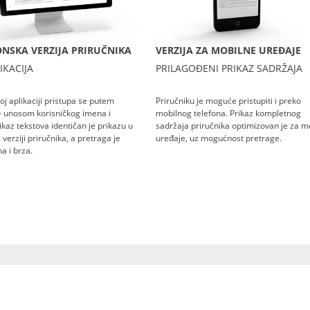
NSKA VERZIJA PRIRUČNIKA
VERZIJA ZA MOBILNE UREĐAJE
IKACIJA
PRILAGOĐENI PRIKAZ SADRŽAJA
oj aplikaciji pristupa se putem
Priručniku je moguće pristupiti i preko
– unosom korisničkog imena i
mobilnog telefona. Prikaz kompletnog
rikaz tekstova identičan je prikazu u
sadržaja priručnika optimizovan je za m
verziji priručnika, a pretraga je
uređaje, uz mogućnost pretrage.
a i brza.