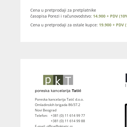
Cena u pretprodaji za pretplatnike
časopisa Porezi i računovodstvo:
14.900 + PDV (10
Cena u pretprodaji za ostale kupce:
19.900 + PDV 
Poreska kancelarija Tatić d.o.o.
Omladinskih brigada 86/37.2
Novi Beograd
Telefon:
+381 (0) 11 614 99 77
+381 (0) 11 614 99 88
E-mail: office@pktatic.rs