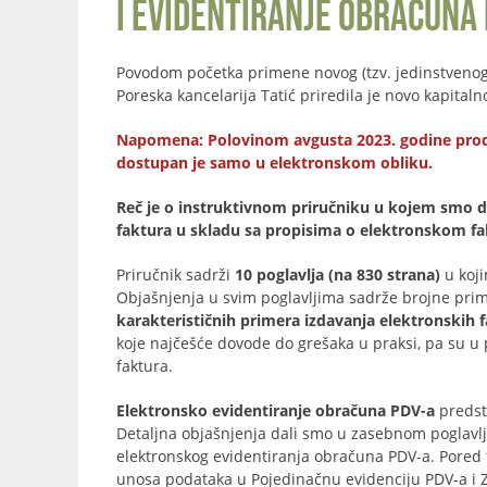
i evidentiranje obračuna 
Povodom početka primene novog (tzv. jedinstveno
Poreska kancelarija Tatić priredila je novo kapita
Napomena: Polovinom avgusta 2023. godine prodat j
dostupan je samo u elektronskom obliku.
Reč je o instruktivnom priručniku u kojem smo da
faktura u skladu sa propisima o elektronskom fakt
Priručnik sadrži
10 poglavlja (na 830 strana)
u koji
Objašnjenja u svim poglavljima sadrže brojne prim
karakterističnih primera izdavanja elektronskih 
koje najčešće dovode do grešaka u praksi, pa su u 
faktura.
Elektronsko evidentiranje obračuna PDV-a
predst
Detaljna objašnjenja dali smo u zasebnom poglavlj
elektronskog evidentiranja obračuna PDV-a. Pored
unosa podataka u Pojedinačnu evidenciju PDV-a i Z