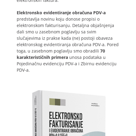
elektronskih faktura.
Elektronsko evidentiranje obračuna PDV-a
predstavlja novinu koju donose propisi o
elektronskom fakturisanju. Detaljna objašnjenja
dali smo u zasebnom poglavlju sa svim
slučajevima iz prakse kada (ne) postoji obaveza
elektronskog evidentiranja obračuna PDV-a. Pored
toga, u zasebnom poglavlju smo obradili
70
karakterističnih primera
unosa podataka u
Pojedinačnu evidenciju PDV-a i Zbirnu evidenciju
PDV-a.