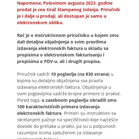
Napomena: Polovinom avgusta 2023. godine
prodat je ceo tiraž štampanog izdanja. Priručnik
je i dalje u prodaji, ali dostupan je samo u
elektronskom obliku.
Reč je o instruktivnom priručniku u kojem smo
dali detaljna objašnjenja o svim pravilima
izdavanja elektronskih faktura u skladu sa
propisima o elektronskom fakturisanju i
propisima o PDV-u, ali i drugih propisa.
Priručnik sadrži
10 poglavlja (na 830 strana)
u
kojima su detaljno objašnjena sva pravila
izdavanja elektronskih faktura. Objašnjenja u
svim poglavljima sadrže brojne primere iz prakse.
Pored toga,
u zasebnom poglavlju obradili smo
100 karakterističnih primera izdavanja
elektronskih faktura
. Primeri su instruktivni sa
skretanjem pažnje na specifičnosti koje najčešće
dovode do grešaka u praksi, pa su u potpunosti
razumljivi licima zaduženim za izdavanje