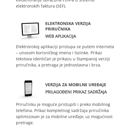
elektronskih faktura (SEF).
ELEKTRONSKA VERZIJA
PRIRUČNIKA
WEB APLIKACIJA
Elektronskoj aplikaciji pristupa se putem interneta
– unosom korisničkog imena i lozinke. Prikaz
tekstova identičan je prikazu u štampanoj verziji
priručnika, a pretraga je jednostavna i brza.
VERZIJA ZA MOBILNE UREĐAJE
PRILAGOĐENI PRIKAZ SADRŽAJA
Priručniku je moguće pristupiti i preko mobilnog
telefona. Prikaz kompletnog sadržaja priručnika
optimizovan je za mobilne uređaje, uz mogućnost
pretrage.