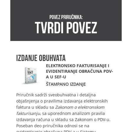
IZDANJE OBUHVATA
ELEKTRONSKO FAKTURISANJE I
EVIDENTIRANJE OBRAČUNA PDV-
A U SEF-U
ŠTAMPANO IZDANJE
Priručnik sadrži sveobuhvatna i detaljna
objašnjenja o pravilima izdavanja elektronskih
faktura u skladu sa
Zakonom o elektronskom
fakturisanju
, sa uporednom analizom pravila
izdavanja računa u skladu sa Zakonom o PDV-u.
Poseban deo priručnika odnosi se na
evidentiranje obračuna PDV-a u Sistemu