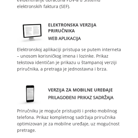
elektronskih faktura (SEF).
ELEKTRONSKA VERZIJA
PRIRUČNIKA
WEB APLIKACIJA
Elektronskoj aplikaciji pristupa se putem interneta
– unosom korisničkog imena i lozinke. Prikaz
tekstova identičan je prikazu u štampanoj verziji
priručnika, a pretraga je jednostavna i brza.
VERZIJA ZA MOBILNE UREĐAJE
PRILAGOĐENI PRIKAZ SADRŽAJA
Priručniku je moguće pristupiti i preko mobilnog
telefona. Prikaz kompletnog sadržaja priručnika
optimizovan je za mobilne uređaje, uz mogućnost
pretrage.