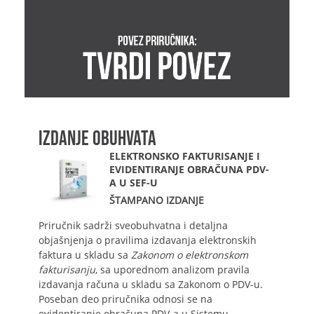
IZDANJE OBUHVATA
ELEKTRONSKO FAKTURISANJE I
EVIDENTIRANJE OBRAČUNA PDV-
A U SEF-U
ŠTAMPANO IZDANJE
Priručnik sadrži sveobuhvatna i detaljna
objašnjenja o pravilima izdavanja elektronskih
faktura u skladu sa
Zakonom o elektronskom
fakturisanju
, sa uporednom analizom pravila
izdavanja računa u skladu sa Zakonom o PDV-u.
Poseban deo priručnika odnosi se na
evidentiranje obračuna PDV-a u Sistemu