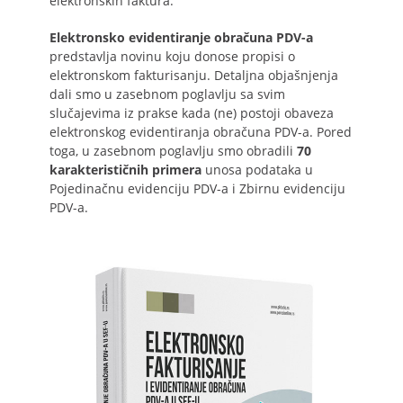
elektronskih faktura.
Elektronsko evidentiranje obračuna PDV-a
predstavlja novinu koju donose propisi o
elektronskom fakturisanju. Detaljna objašnjenja
dali smo u zasebnom poglavlju sa svim
slučajevima iz prakse kada (ne) postoji obaveza
elektronskog evidentiranja obračuna PDV-a. Pored
toga, u zasebnom poglavlju smo obradili
70
karakterističnih primera
unosa podataka u
Pojedinačnu evidenciju PDV-a i Zbirnu evidenciju
PDV-a.