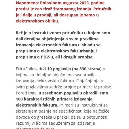
Napomena: Polovinom avgusta 2023. godine
prodat je ceo tiraž štampanog izdanja. Priručnik
je i dalje u prodaji, ali dostupan je samo u
elektronskom obliku.
Reč je o instruktivnom priručniku u kojem smo
dali detaljna objašnjenja o svim pravilima
izdavanja elektronskih faktura u skladu sa
propisima o elektronskom fakturisanju i
propisima o PDV-u, ali i drugih propisa.
Priručnik sadrži
10 poglavlja (na 830 strana)
u
kojima su detaljno objašnjena sva pravila
izdavanja elektronskih faktura. Objašnjenja u
svim poglavljima sadrže brojne primere iz prakse.
Pored toga,
u zasebnom poglavlju obradili smo
100 karakterističnih primera izdavanja
elektronskih faktura
. Primeri su instruktivni sa
skretanjem pažnje na specifičnosti koje najčešće
dovode do grešaka u praksi, pa su u potpunosti
razumljivi licima zaduženim za izdavanje