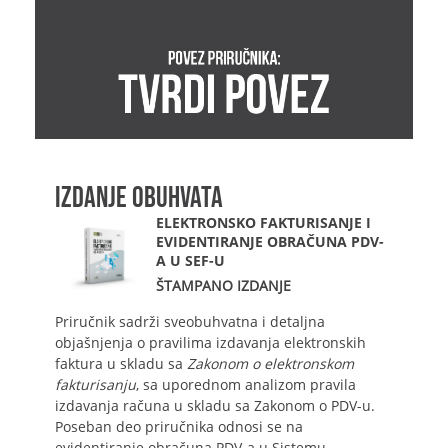
IZDANJE OBUHVATA
ELEKTRONSKO FAKTURISANJE I
EVIDENTIRANJE OBRAČUNA PDV-
A U SEF-U
ŠTAMPANO IZDANJE
Priručnik sadrži sveobuhvatna i detaljna
objašnjenja o pravilima izdavanja elektronskih
faktura u skladu sa
Zakonom o elektronskom
fakturisanju
, sa uporednom analizom pravila
izdavanja računa u skladu sa Zakonom o PDV-u.
Poseban deo priručnika odnosi se na
evidentiranje obračuna PDV-a u Sistemu