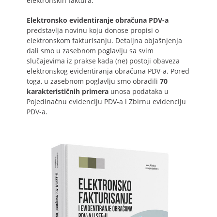
elektronskih faktura.
Elektronsko evidentiranje obračuna PDV-a
predstavlja novinu koju donose propisi o
elektronskom fakturisanju. Detaljna objašnjenja
dali smo u zasebnom poglavlju sa svim
slučajevima iz prakse kada (ne) postoji obaveza
elektronskog evidentiranja obračuna PDV-a. Pored
toga, u zasebnom poglavlju smo obradili
70
karakterističnih primera
unosa podataka u
Pojedinačnu evidenciju PDV-a i Zbirnu evidenciju
PDV-a.