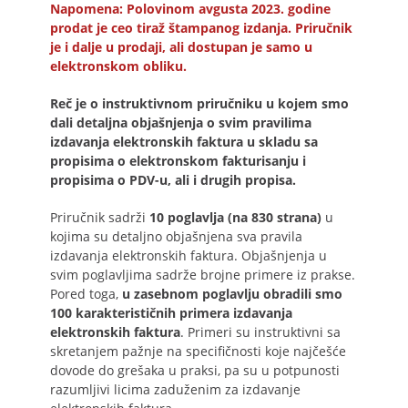
Napomena: Polovinom avgusta 2023. godine
prodat je ceo tiraž štampanog izdanja. Priručnik
je i dalje u prodaji, ali dostupan je samo u
elektronskom obliku.
Reč je o instruktivnom priručniku u kojem smo
dali detaljna objašnjenja o svim pravilima
izdavanja elektronskih faktura u skladu sa
propisima o elektronskom fakturisanju i
propisima o PDV-u, ali i drugih propisa.
Priručnik sadrži
10 poglavlja (na 830 strana)
u
kojima su detaljno objašnjena sva pravila
izdavanja elektronskih faktura. Objašnjenja u
svim poglavljima sadrže brojne primere iz prakse.
Pored toga,
u zasebnom poglavlju obradili smo
100 karakterističnih primera izdavanja
elektronskih faktura
. Primeri su instruktivni sa
skretanjem pažnje na specifičnosti koje najčešće
dovode do grešaka u praksi, pa su u potpunosti
razumljivi licima zaduženim za izdavanje