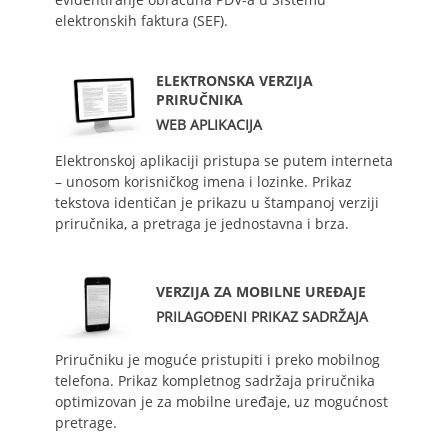
elektronskih faktura (SEF).
ELEKTRONSKA VERZIJA
PRIRUČNIKA
WEB APLIKACIJA
Elektronskoj aplikaciji pristupa se putem interneta
– unosom korisničkog imena i lozinke. Prikaz
tekstova identičan je prikazu u štampanoj verziji
priručnika, a pretraga je jednostavna i brza.
VERZIJA ZA MOBILNE UREĐAJE
PRILAGOĐENI PRIKAZ SADRŽAJA
Priručniku je moguće pristupiti i preko mobilnog
telefona. Prikaz kompletnog sadržaja priručnika
optimizovan je za mobilne uređaje, uz mogućnost
pretrage.