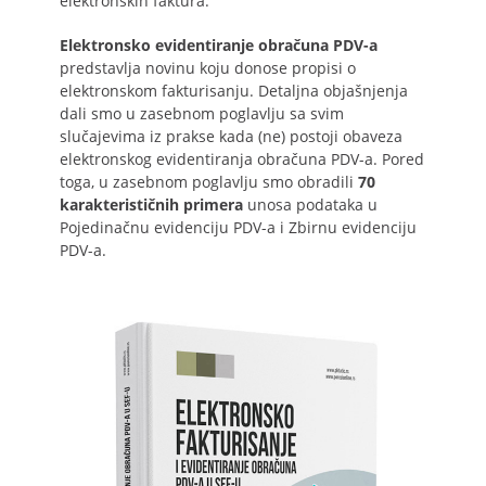
elektronskih faktura.
Elektronsko evidentiranje obračuna PDV-a
predstavlja novinu koju donose propisi o
elektronskom fakturisanju. Detaljna objašnjenja
dali smo u zasebnom poglavlju sa svim
slučajevima iz prakse kada (ne) postoji obaveza
elektronskog evidentiranja obračuna PDV-a. Pored
toga, u zasebnom poglavlju smo obradili
70
karakterističnih primera
unosa podataka u
Pojedinačnu evidenciju PDV-a i Zbirnu evidenciju
PDV-a.