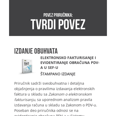
IZDANJE OBUHVATA
ELEKTRONSKO FAKTURISANJE I
EVIDENTIRANJE OBRAČUNA PDV-
A U SEF-U
ŠTAMPANO IZDANJE
Priručnik sadrži sveobuhvatna i detaljna
objašnjenja o pravilima izdavanja elektronskih
faktura u skladu sa
Zakonom o elektronskom
fakturisanju
, sa uporednom analizom pravila
izdavanja računa u skladu sa Zakonom o PDV-u.
Poseban deo priručnika odnosi se na
evidentiranje obračuna PDV-a u Sistemu