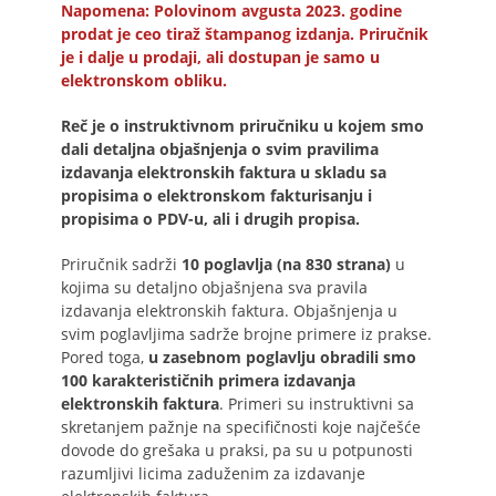
Napomena: Polovinom avgusta 2023. godine
prodat je ceo tiraž štampanog izdanja. Priručnik
je i dalje u prodaji, ali dostupan je samo u
elektronskom obliku.
Reč je o instruktivnom priručniku u kojem smo
dali detaljna objašnjenja o svim pravilima
izdavanja elektronskih faktura u skladu sa
propisima o elektronskom fakturisanju i
propisima o PDV-u, ali i drugih propisa.
Priručnik sadrži
10 poglavlja (na 830 strana)
u
kojima su detaljno objašnjena sva pravila
izdavanja elektronskih faktura. Objašnjenja u
svim poglavljima sadrže brojne primere iz prakse.
Pored toga,
u zasebnom poglavlju obradili smo
100 karakterističnih primera izdavanja
elektronskih faktura
. Primeri su instruktivni sa
skretanjem pažnje na specifičnosti koje najčešće
dovode do grešaka u praksi, pa su u potpunosti
razumljivi licima zaduženim za izdavanje