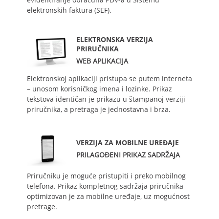
elektronskih faktura (SEF).
ELEKTRONSKA VERZIJA
PRIRUČNIKA
WEB APLIKACIJA
Elektronskoj aplikaciji pristupa se putem interneta
– unosom korisničkog imena i lozinke. Prikaz
tekstova identičan je prikazu u štampanoj verziji
priručnika, a pretraga je jednostavna i brza.
VERZIJA ZA MOBILNE UREĐAJE
PRILAGOĐENI PRIKAZ SADRŽAJA
Priručniku je moguće pristupiti i preko mobilnog
telefona. Prikaz kompletnog sadržaja priručnika
optimizovan je za mobilne uređaje, uz mogućnost
pretrage.