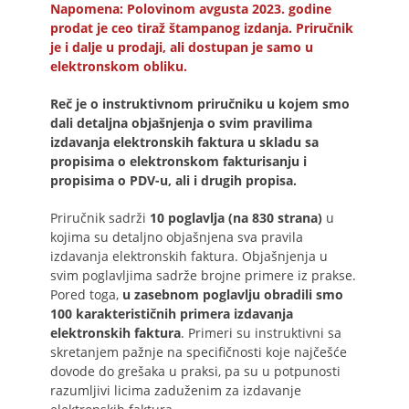
Napomena: Polovinom avgusta 2023. godine
prodat je ceo tiraž štampanog izdanja. Priručnik
je i dalje u prodaji, ali dostupan je samo u
elektronskom obliku.
Reč je o instruktivnom priručniku u kojem smo
dali detaljna objašnjenja o svim pravilima
izdavanja elektronskih faktura u skladu sa
propisima o elektronskom fakturisanju i
propisima o PDV-u, ali i drugih propisa.
Priručnik sadrži
10 poglavlja (na 830 strana)
u
kojima su detaljno objašnjena sva pravila
izdavanja elektronskih faktura. Objašnjenja u
svim poglavljima sadrže brojne primere iz prakse.
Pored toga,
u zasebnom poglavlju obradili smo
100 karakterističnih primera izdavanja
elektronskih faktura
. Primeri su instruktivni sa
skretanjem pažnje na specifičnosti koje najčešće
dovode do grešaka u praksi, pa su u potpunosti
razumljivi licima zaduženim za izdavanje