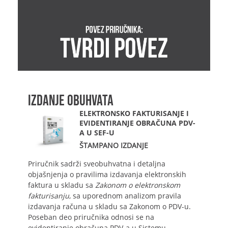
IZDANJE OBUHVATA
ELEKTRONSKO FAKTURISANJE I
EVIDENTIRANJE OBRAČUNA PDV-
A U SEF-U
ŠTAMPANO IZDANJE
Priručnik sadrži sveobuhvatna i detaljna
objašnjenja o pravilima izdavanja elektronskih
faktura u skladu sa
Zakonom o elektronskom
fakturisanju
, sa uporednom analizom pravila
izdavanja računa u skladu sa Zakonom o PDV-u.
Poseban deo priručnika odnosi se na
evidentiranje obračuna PDV-a u Sistemu