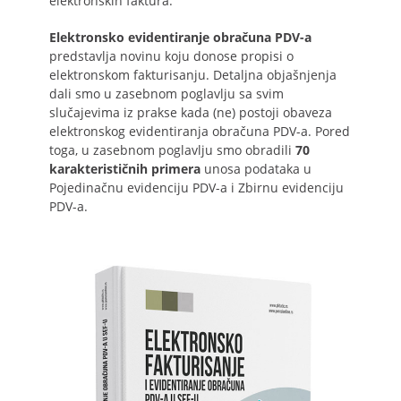
elektronskih faktura.
Elektronsko evidentiranje obračuna PDV-a
predstavlja novinu koju donose propisi o
elektronskom fakturisanju. Detaljna objašnjenja
dali smo u zasebnom poglavlju sa svim
slučajevima iz prakse kada (ne) postoji obaveza
elektronskog evidentiranja obračuna PDV-a. Pored
toga, u zasebnom poglavlju smo obradili
70
karakterističnih primera
unosa podataka u
Pojedinačnu evidenciju PDV-a i Zbirnu evidenciju
PDV-a.