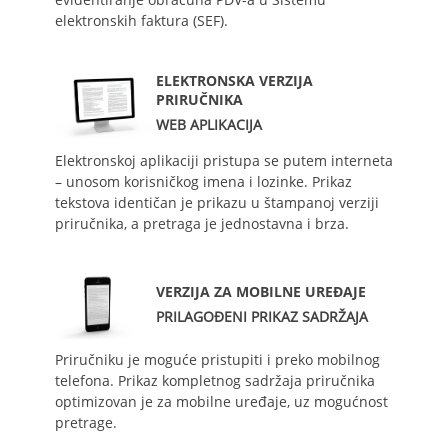
elektronskih faktura (SEF).
ELEKTRONSKA VERZIJA
PRIRUČNIKA
WEB APLIKACIJA
Elektronskoj aplikaciji pristupa se putem interneta
– unosom korisničkog imena i lozinke. Prikaz
tekstova identičan je prikazu u štampanoj verziji
priručnika, a pretraga je jednostavna i brza.
VERZIJA ZA MOBILNE UREĐAJE
PRILAGOĐENI PRIKAZ SADRŽAJA
Priručniku je moguće pristupiti i preko mobilnog
telefona. Prikaz kompletnog sadržaja priručnika
optimizovan je za mobilne uređaje, uz mogućnost
pretrage.