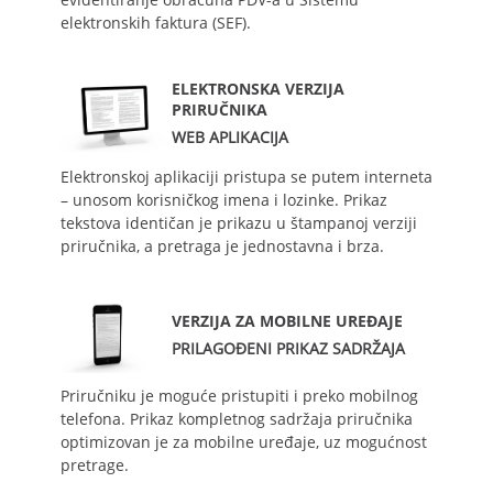
elektronskih faktura (SEF).
ELEKTRONSKA VERZIJA
PRIRUČNIKA
WEB APLIKACIJA
Elektronskoj aplikaciji pristupa se putem interneta
– unosom korisničkog imena i lozinke. Prikaz
tekstova identičan je prikazu u štampanoj verziji
priručnika, a pretraga je jednostavna i brza.
VERZIJA ZA MOBILNE UREĐAJE
PRILAGOĐENI PRIKAZ SADRŽAJA
Priručniku je moguće pristupiti i preko mobilnog
telefona. Prikaz kompletnog sadržaja priručnika
optimizovan je za mobilne uređaje, uz mogućnost
pretrage.