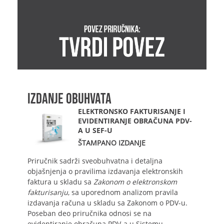
IZDANJE OBUHVATA
ELEKTRONSKO FAKTURISANJE I
EVIDENTIRANJE OBRAČUNA PDV-
A U SEF-U
ŠTAMPANO IZDANJE
Priručnik sadrži sveobuhvatna i detaljna
objašnjenja o pravilima izdavanja elektronskih
faktura u skladu sa
Zakonom o elektronskom
fakturisanju
, sa uporednom analizom pravila
izdavanja računa u skladu sa Zakonom o PDV-u.
Poseban deo priručnika odnosi se na
evidentiranje obračuna PDV-a u Sistemu