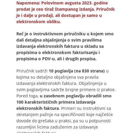
Napomena: Polovinom avgusta 2023. godine
prodat je ceo tiraž štampanog izdanja. Priručnik
je i dalje u prodaji, ali dostupan je samo u
elektronskom obliku.
Reč je o instruktivnom priručniku u kojem smo
dali detaljna objašnjenja o svim pravilima
izdavanja elektronskih faktura u skladu sa
propisima o elektronskom fakturisanju i
propisima o PDV-u, ali i drugih propisa.
Priručnik sadrži
10 poglavlja (na 830 strana)
u
kojima su detaljno objašnjena sva pravila
izdavanja elektronskih faktura. Objašnjenja u
svim poglavljima sadrže brojne primere iz prakse.
Pored toga,
u zasebnom poglavlju obradili smo
100 karakterističnih primera izdavanja
elektronskih faktura
. Primeri su instruktivni sa
skretanjem pažnje na specifičnosti koje najčešće
dovode do grešaka u praksi, pa su u potpunosti
razumljivi licima zaduženim za izdavanje