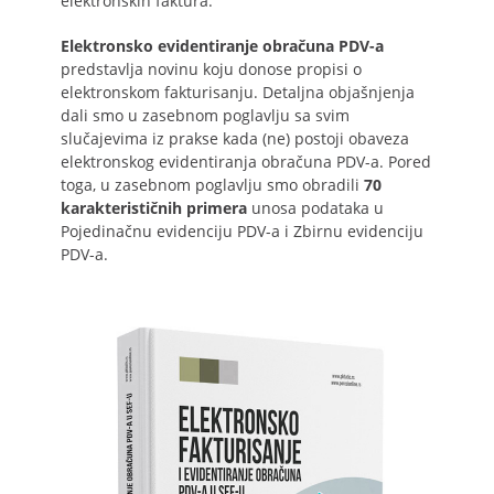
elektronskih faktura.
Elektronsko evidentiranje obračuna PDV-a
predstavlja novinu koju donose propisi o
elektronskom fakturisanju. Detaljna objašnjenja
dali smo u zasebnom poglavlju sa svim
slučajevima iz prakse kada (ne) postoji obaveza
elektronskog evidentiranja obračuna PDV-a. Pored
toga, u zasebnom poglavlju smo obradili
70
karakterističnih primera
unosa podataka u
Pojedinačnu evidenciju PDV-a i Zbirnu evidenciju
PDV-a.