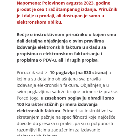
Napomena: Polovinom avgusta 2023. godine
prodat je ceo tiraž štampanog izdanja. Priručnik
je i dalje u prodaji, ali dostupan je samo u
elektronskom obliku.
Reč je o instruktivnom priručniku u kojem smo
dali detaljna objašnjenja o svim pravilima
izdavanja elektronskih faktura u skladu sa
propisima o elektronskom fakturisanju i
propisima o PDV-u, ali i drugih propisa.
Priručnik sadrži
10 poglavlja (na 830 strana)
u
kojima su detaljno objašnjena sva pravila
izdavanja elektronskih faktura. Objašnjenja u
svim poglavljima sadrže brojne primere iz prakse.
Pored toga,
u zasebnom poglavlju obradili smo
100 karakterističnih primera izdavanja
elektronskih faktura
. Primeri su instruktivni sa
skretanjem pažnje na specifičnosti koje najčešće
dovode do grešaka u praksi, pa su u potpunosti
razumljivi licima zaduženim za izdavanje