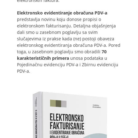
elektronskih faktura.
Elektronsko evidentiranje obračuna PDV-a
predstavlja novinu koju donose propisi o
elektronskom fakturisanju. Detaljna objašnjenja
dali smo u zasebnom poglavlju sa svim
slučajevima iz prakse kada (ne) postoji obaveza
elektronskog evidentiranja obračuna PDV-a. Pored
toga, u zasebnom poglavlju smo obradili
70
karakterističnih primera
unosa podataka u
Pojedinačnu evidenciju PDV-a i Zbirnu evidenciju
PDV-a.