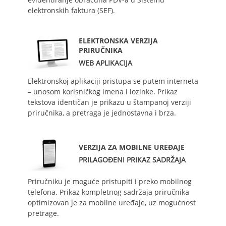
elektronskih faktura (SEF).
ELEKTRONSKA VERZIJA
PRIRUČNIKA
WEB APLIKACIJA
Elektronskoj aplikaciji pristupa se putem interneta
– unosom korisničkog imena i lozinke. Prikaz
tekstova identičan je prikazu u štampanoj verziji
priručnika, a pretraga je jednostavna i brza.
VERZIJA ZA MOBILNE UREĐAJE
PRILAGOĐENI PRIKAZ SADRŽAJA
Priručniku je moguće pristupiti i preko mobilnog
telefona. Prikaz kompletnog sadržaja priručnika
optimizovan je za mobilne uređaje, uz mogućnost
pretrage.