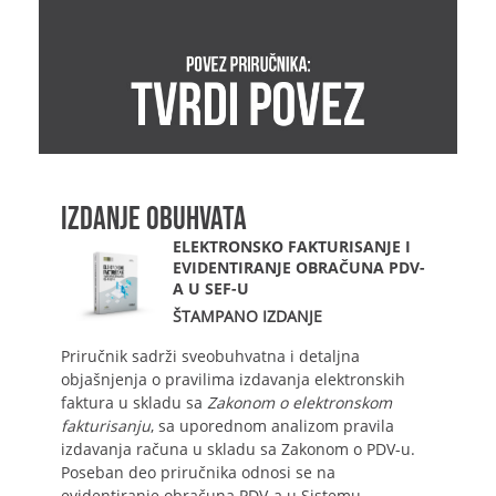
IZDANJE OBUHVATA
ELEKTRONSKO FAKTURISANJE I
EVIDENTIRANJE OBRAČUNA PDV-
A U SEF-U
ŠTAMPANO IZDANJE
Priručnik sadrži sveobuhvatna i detaljna
objašnjenja o pravilima izdavanja elektronskih
faktura u skladu sa
Zakonom o elektronskom
fakturisanju
, sa uporednom analizom pravila
izdavanja računa u skladu sa Zakonom o PDV-u.
Poseban deo priručnika odnosi se na
evidentiranje obračuna PDV-a u Sistemu