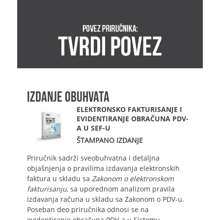
IZDANJE OBUHVATA
ELEKTRONSKO FAKTURISANJE I
EVIDENTIRANJE OBRAČUNA PDV-
A U SEF-U
ŠTAMPANO IZDANJE
Priručnik sadrži sveobuhvatna i detaljna
objašnjenja o pravilima izdavanja elektronskih
faktura u skladu sa
Zakonom o elektronskom
fakturisanju
, sa uporednom analizom pravila
izdavanja računa u skladu sa Zakonom o PDV-u.
Poseban deo priručnika odnosi se na
evidentiranje obračuna PDV-a u Sistemu