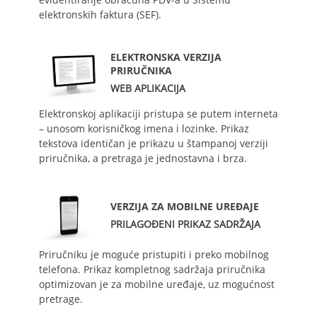
elektronskih faktura (SEF).
ELEKTRONSKA VERZIJA
PRIRUČNIKA
WEB APLIKACIJA
Elektronskoj aplikaciji pristupa se putem interneta
– unosom korisničkog imena i lozinke. Prikaz
tekstova identičan je prikazu u štampanoj verziji
priručnika, a pretraga je jednostavna i brza.
VERZIJA ZA MOBILNE UREĐAJE
PRILAGOĐENI PRIKAZ SADRŽAJA
Priručniku je moguće pristupiti i preko mobilnog
telefona. Prikaz kompletnog sadržaja priručnika
optimizovan je za mobilne uređaje, uz mogućnost
pretrage.