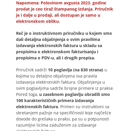
Napomena: Polovinom avgusta 2023. godine
prodat je ceo tiraž štampanog izdanja. Priručnik
je i dalje u prodaji, ali dostupan je samo u
elektronskom obliku.
Reč je o instruktivnom priručniku u kojem smo
dali detaljna objašnjenja o svim pravilima
izdavanja elektronskih faktura u skladu sa
propisima o elektronskom fakturisanju i
propisima o PDV-u, ali i drugih propisa.
Priručnik sadrži
10 poglavlja (na 830 strana)
u
kojima su detaljno objašnjena sva pravila
izdavanja elektronskih faktura. Objašnjenja u
svim poglavljima sadrže brojne primere iz prakse.
Pored toga,
u zasebnom poglavlju obradili smo
100 karakterističnih primera izdavanja
elektronskih faktura
. Primeri su instruktivni sa
skretanjem pažnje na specifičnosti koje najčešće
dovode do grešaka u praksi, pa su u potpunosti
razumljivi licima zaduženim za izdavanje