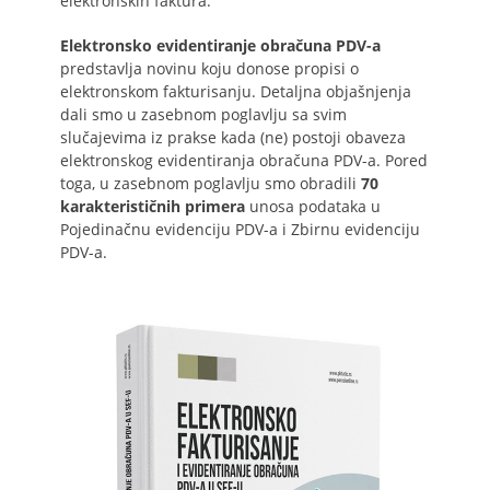
elektronskih faktura.
Elektronsko evidentiranje obračuna PDV-a
predstavlja novinu koju donose propisi o
elektronskom fakturisanju. Detaljna objašnjenja
dali smo u zasebnom poglavlju sa svim
slučajevima iz prakse kada (ne) postoji obaveza
elektronskog evidentiranja obračuna PDV-a. Pored
toga, u zasebnom poglavlju smo obradili
70
karakterističnih primera
unosa podataka u
Pojedinačnu evidenciju PDV-a i Zbirnu evidenciju
PDV-a.