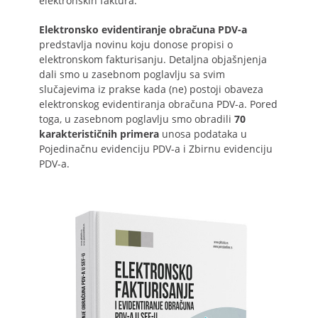
elektronskih faktura.
Elektronsko evidentiranje obračuna PDV-a
predstavlja novinu koju donose propisi o
elektronskom fakturisanju. Detaljna objašnjenja
dali smo u zasebnom poglavlju sa svim
slučajevima iz prakse kada (ne) postoji obaveza
elektronskog evidentiranja obračuna PDV-a. Pored
toga, u zasebnom poglavlju smo obradili
70
karakterističnih primera
unosa podataka u
Pojedinačnu evidenciju PDV-a i Zbirnu evidenciju
PDV-a.