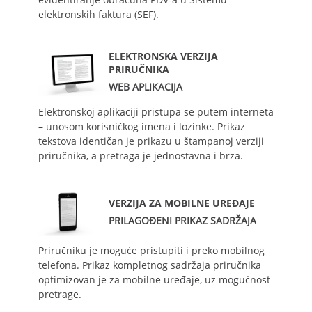
elektronskih faktura (SEF).
ELEKTRONSKA VERZIJA
PRIRUČNIKA
WEB APLIKACIJA
Elektronskoj aplikaciji pristupa se putem interneta
– unosom korisničkog imena i lozinke. Prikaz
tekstova identičan je prikazu u štampanoj verziji
priručnika, a pretraga je jednostavna i brza.
VERZIJA ZA MOBILNE UREĐAJE
PRILAGOĐENI PRIKAZ SADRŽAJA
Priručniku je moguće pristupiti i preko mobilnog
telefona. Prikaz kompletnog sadržaja priručnika
optimizovan je za mobilne uređaje, uz mogućnost
pretrage.