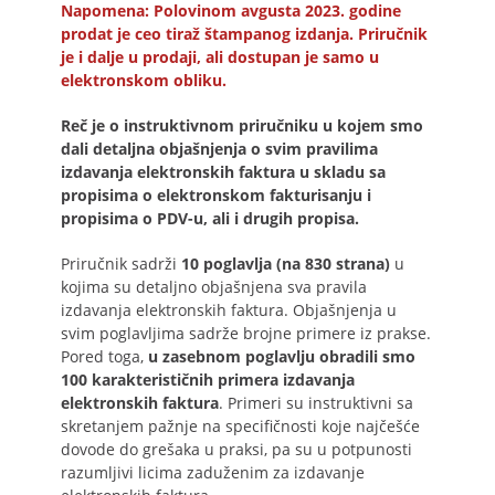
Napomena: Polovinom avgusta 2023. godine
prodat je ceo tiraž štampanog izdanja. Priručnik
je i dalje u prodaji, ali dostupan je samo u
elektronskom obliku.
Reč je o instruktivnom priručniku u kojem smo
dali detaljna objašnjenja o svim pravilima
izdavanja elektronskih faktura u skladu sa
propisima o elektronskom fakturisanju i
propisima o PDV-u, ali i drugih propisa.
Priručnik sadrži
10 poglavlja (na 830 strana)
u
kojima su detaljno objašnjena sva pravila
izdavanja elektronskih faktura. Objašnjenja u
svim poglavljima sadrže brojne primere iz prakse.
Pored toga,
u zasebnom poglavlju obradili smo
100 karakterističnih primera izdavanja
elektronskih faktura
. Primeri su instruktivni sa
skretanjem pažnje na specifičnosti koje najčešće
dovode do grešaka u praksi, pa su u potpunosti
razumljivi licima zaduženim za izdavanje