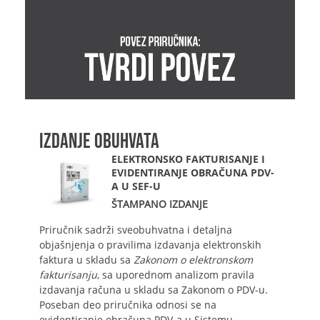
IZDANJE OBUHVATA
ELEKTRONSKO FAKTURISANJE I
EVIDENTIRANJE OBRAČUNA PDV-
A U SEF-U
ŠTAMPANO IZDANJE
Priručnik sadrži sveobuhvatna i detaljna
objašnjenja o pravilima izdavanja elektronskih
faktura u skladu sa
Zakonom o elektronskom
fakturisanju
, sa uporednom analizom pravila
izdavanja računa u skladu sa Zakonom o PDV-u.
Poseban deo priručnika odnosi se na
evidentiranje obračuna PDV-a u Sistemu