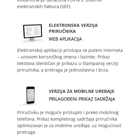
elektronskih faktura (SEF).
ELEKTRONSKA VERZIJA
PRIRUČNIKA
WEB APLIKACIJA
Elektronskoj aplikaciji pristupa se putem interneta
– unosom korisničkog imena i lozinke. Prikaz
tekstova identičan je prikazu u štampanoj verziji
priručnika, a pretraga je jednostavna i brza.
VERZIJA ZA MOBILNE UREĐAJE
PRILAGOĐENI PRIKAZ SADRŽAJA
Priručniku je moguće pristupiti i preko mobilnog
telefona. Prikaz kompletnog sadržaja priručnika
optimizovan je za mobilne uređaje, uz mogućnost
pretrage.