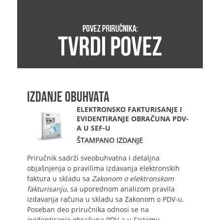
IZDANJE OBUHVATA
ELEKTRONSKO FAKTURISANJE I
EVIDENTIRANJE OBRAČUNA PDV-
A U SEF-U
ŠTAMPANO IZDANJE
Priručnik sadrži sveobuhvatna i detaljna
objašnjenja o pravilima izdavanja elektronskih
faktura u skladu sa
Zakonom o elektronskom
fakturisanju
, sa uporednom analizom pravila
izdavanja računa u skladu sa Zakonom o PDV-u.
Poseban deo priručnika odnosi se na
evidentiranje obračuna PDV-a u Sistemu