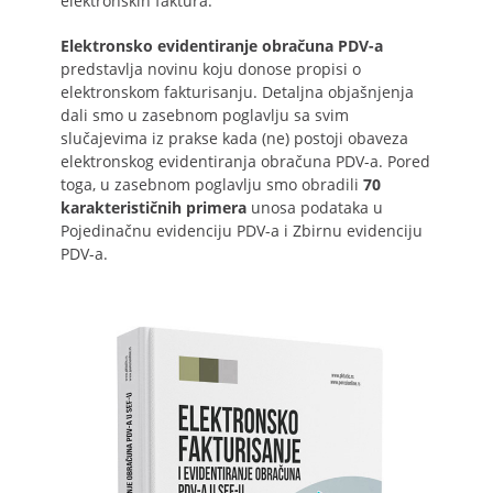
elektronskih faktura.
Elektronsko evidentiranje obračuna PDV-a
predstavlja novinu koju donose propisi o
elektronskom fakturisanju. Detaljna objašnjenja
dali smo u zasebnom poglavlju sa svim
slučajevima iz prakse kada (ne) postoji obaveza
elektronskog evidentiranja obračuna PDV-a. Pored
toga, u zasebnom poglavlju smo obradili
70
karakterističnih primera
unosa podataka u
Pojedinačnu evidenciju PDV-a i Zbirnu evidenciju
PDV-a.