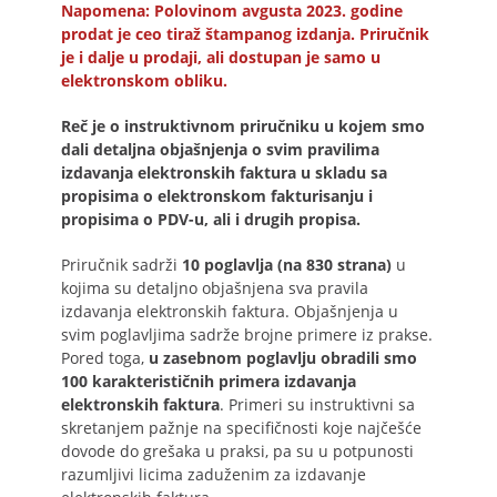
Napomena: Polovinom avgusta 2023. godine
prodat je ceo tiraž štampanog izdanja. Priručnik
je i dalje u prodaji, ali dostupan je samo u
elektronskom obliku.
Reč je o instruktivnom priručniku u kojem smo
dali detaljna objašnjenja o svim pravilima
izdavanja elektronskih faktura u skladu sa
propisima o elektronskom fakturisanju i
propisima o PDV-u, ali i drugih propisa.
Priručnik sadrži
10 poglavlja (na 830 strana)
u
kojima su detaljno objašnjena sva pravila
izdavanja elektronskih faktura. Objašnjenja u
svim poglavljima sadrže brojne primere iz prakse.
Pored toga,
u zasebnom poglavlju obradili smo
100 karakterističnih primera izdavanja
elektronskih faktura
. Primeri su instruktivni sa
skretanjem pažnje na specifičnosti koje najčešće
dovode do grešaka u praksi, pa su u potpunosti
razumljivi licima zaduženim za izdavanje