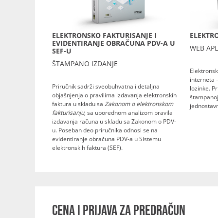
ELEKTRONSKO FAKTURISANJE I
ELEKTRO
EVIDENTIRANJE OBRAČUNA PDV-A U
WEB APL
SEF-U
ŠTAMPANO IZDANJE
Elektronsk
interneta 
Priručnik sadrži sveobuhvatna i detaljna
lozinke. P
objašnjenja o pravilima izdavanja elektronskih
štampanoj 
faktura u skladu sa
Zakonom o elektronskom
jednostavn
fakturisanju
, sa uporednom analizom pravila
izdavanja računa u skladu sa Zakonom o PDV-
u. Poseban deo priručnika odnosi se na
evidentiranje obračuna PDV-a u Sistemu
elektronskih faktura (SEF).
CENA I PRIJAVA ZA PREDRAČUN