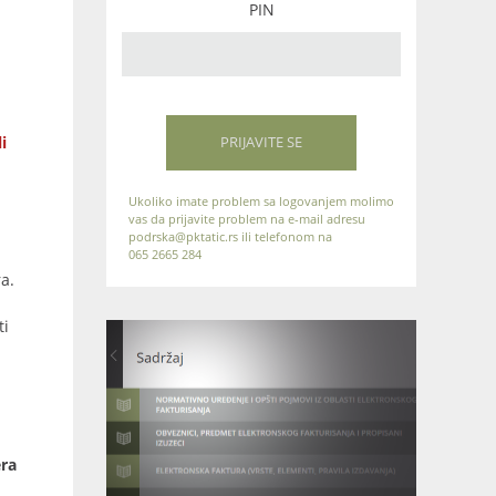
PIN
i
PRIJAVITE SE
Ukoliko imate problem sa logovanjem molimo
vas da prijavite problem na e-mail adresu
podrska@pktatic.rs ili telefonom na
065 2665 284
a.
ti
era