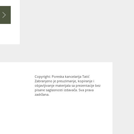
Copyright: Poreska kancelarija Tatić
Zabranjeno je preuzimanje, kopiranje i
objavljivanje materijala sa prezentacije bez
pisane saglasnosti izdavača. Sva prava
zadržana.