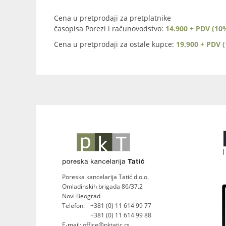
Cena u pretprodaji za pretplatnike
časopisa Porezi i računovodstvo:
14.900 + PDV (10
Cena u pretprodaji za ostale kupce:
19.900 + PDV 
Poreska kancelarija Tatić d.o.o.
Omladinskih brigada 86/37.2
Novi Beograd
Telefon:
+381 (0) 11 614 99 77
+381 (0) 11 614 99 88
E-mail: office@pktatic.rs