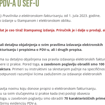
PDV-a u SEF-u
g)
Pravilnika o elektronskom fakturisanju
, od 1. jula 2023. godine,
lno izdanje u štampanom i elektronskom obliku.
e ceo tiraž štampanog izdanja. Priručnik je i dalje u prodaji, al
li detaljna objašnjenja o svim pravilima izdavanja elektronskih
urisanju i propisima o PDV-u, ali i drugih propisa.
ma su detaljno objašnjena sva pravila izdavanja elektronskih faktur
ere iz prakse. Pored toga,
u zasebnom poglavlju obradili smo 100
faktura
. Primeri su instruktivni sa skretanjem pažnje na specifičnos
potpunosti razumljivi licima zaduženim za izdavanje elektronskih
avlja novinu koju donose propisi o elektronskom fakturisanju.
u sa svim slučajevima iz prakse kada (ne) postoji obaveza
 toga, u zasebnom poglavlju smo obradili
70 karakterističnih prim
birnu evidenciju PDV-a.