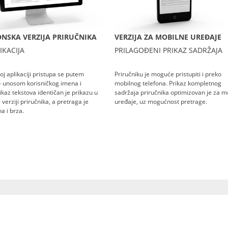
NSKA VERZIJA PRIRUČNIKA
VERZIJA ZA MOBILNE UREĐAJE
IKACIJA
PRILAGOĐENI PRIKAZ SADRŽAJA
oj aplikaciji pristupa se putem
Priručniku je moguće pristupiti i preko
– unosom korisničkog imena i
mobilnog telefona. Prikaz kompletnog
rikaz tekstova identičan je prikazu u
sadržaja priručnika optimizovan je za m
verziji priručnika, a pretraga je
uređaje, uz mogućnost pretrage.
a i brza.