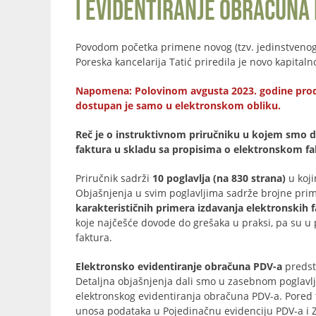
i evidentiranje obračuna 
Povodom početka primene novog (tzv. jedinstveno
Poreska kancelarija Tatić priredila je novo kapita
Napomena: Polovinom avgusta 2023. godine prodat j
dostupan je samo u elektronskom obliku.
Reč je o instruktivnom priručniku u kojem smo da
faktura u skladu sa propisima o elektronskom fakt
Priručnik sadrži
10 poglavlja (na 830 strana)
u koji
Objašnjenja u svim poglavljima sadrže brojne prim
karakterističnih primera izdavanja elektronskih 
koje najčešće dovode do grešaka u praksi, pa su u 
faktura.
Elektronsko evidentiranje obračuna PDV-a
predst
Detaljna objašnjenja dali smo u zasebnom poglavlj
elektronskog evidentiranja obračuna PDV-a. Pored
unosa podataka u Pojedinačnu evidenciju PDV-a i Z