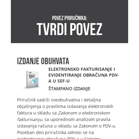
IZDANJE OBUHVATA
ELEKTRONSKO FAKTURISANJE I
EVIDENTIRANJE OBRAČUNA PDV-
A U SEF-U
ŠTAMPANO IZDANJE
Priručnik sadrži sveobuhvatna i detaljna
objašnjenja o pravilima izdavanja elektronskih
faktura u skladu sa
Zakonom o elektronskom
fakturisanju
, sa uporednom analizom pravila
izdavanja računa u skladu sa Zakonom o PDV-u.
Poseban deo priručnika odnosi se na
evidentiranje obračuna PDV-a u Sistemu