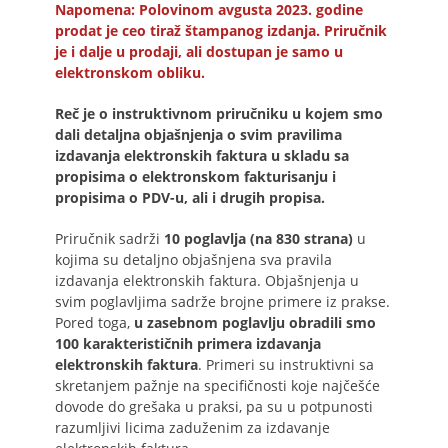
Napomena: Polovinom avgusta 2023. godine
prodat je ceo tiraž štampanog izdanja. Priručnik
je i dalje u prodaji, ali dostupan je samo u
elektronskom obliku.
Reč je o instruktivnom priručniku u kojem smo
dali detaljna objašnjenja o svim pravilima
izdavanja elektronskih faktura u skladu sa
propisima o elektronskom fakturisanju i
propisima o PDV-u, ali i drugih propisa.
Priručnik sadrži
10 poglavlja (na 830 strana)
u
kojima su detaljno objašnjena sva pravila
izdavanja elektronskih faktura. Objašnjenja u
svim poglavljima sadrže brojne primere iz prakse.
Pored toga,
u zasebnom poglavlju obradili smo
100 karakterističnih primera izdavanja
elektronskih faktura
. Primeri su instruktivni sa
skretanjem pažnje na specifičnosti koje najčešće
dovode do grešaka u praksi, pa su u potpunosti
razumljivi licima zaduženim za izdavanje