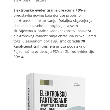
elektronskih faktura.
Elektronsko evidentiranje obračuna PDV-a
predstavlja novinu koju donose propisi o
elektronskom fakturisanju. Detaljna objašnjenja
dali smo u zasebnom poglavlju sa svim
slučajevima iz prakse kada (ne) postoji obaveza
elektronskog evidentiranja obračuna PDV-a. Pored
toga, u zasebnom poglavlju smo obradili
70
karakterističnih primera
unosa podataka u
Pojedinačnu evidenciju PDV-a i Zbirnu evidenciju
PDV-a.