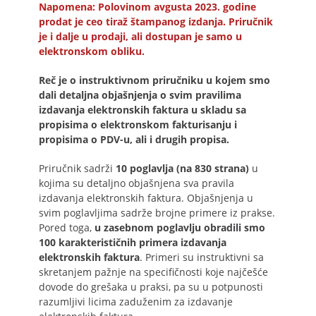
Napomena: Polovinom avgusta 2023. godine
prodat je ceo tiraž štampanog izdanja. Priručnik
je i dalje u prodaji, ali dostupan je samo u
elektronskom obliku.
Reč je o instruktivnom priručniku u kojem smo
dali detaljna objašnjenja o svim pravilima
izdavanja elektronskih faktura u skladu sa
propisima o elektronskom fakturisanju i
propisima o PDV-u, ali i drugih propisa.
Priručnik sadrži
10 poglavlja (na 830 strana)
u
kojima su detaljno objašnjena sva pravila
izdavanja elektronskih faktura. Objašnjenja u
svim poglavljima sadrže brojne primere iz prakse.
Pored toga,
u zasebnom poglavlju obradili smo
100 karakterističnih primera izdavanja
elektronskih faktura
. Primeri su instruktivni sa
skretanjem pažnje na specifičnosti koje najčešće
dovode do grešaka u praksi, pa su u potpunosti
razumljivi licima zaduženim za izdavanje