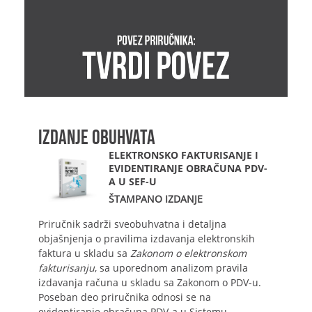
IZDANJE OBUHVATA
ELEKTRONSKO FAKTURISANJE I
EVIDENTIRANJE OBRAČUNA PDV-
A U SEF-U
ŠTAMPANO IZDANJE
Priručnik sadrži sveobuhvatna i detaljna
objašnjenja o pravilima izdavanja elektronskih
faktura u skladu sa
Zakonom o elektronskom
fakturisanju
, sa uporednom analizom pravila
izdavanja računa u skladu sa Zakonom o PDV-u.
Poseban deo priručnika odnosi se na
evidentiranje obračuna PDV-a u Sistemu