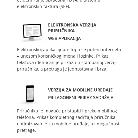
elektronskih faktura (SEF).
ELEKTRONSKA VERZIJA
PRIRUČNIKA
WEB APLIKACIJA
Elektronskoj aplikaciji pristupa se putem interneta
– unosom korisničkog imena i lozinke. Prikaz
tekstova identičan je prikazu u štampanoj verziji
priručnika, a pretraga je jednostavna i brza.
VERZIJA ZA MOBILNE UREĐAJE
PRILAGOĐENI PRIKAZ SADRŽAJA
Priručniku je moguće pristupiti i preko mobilnog
telefona. Prikaz kompletnog sadržaja priručnika
optimizovan je za mobilne uređaje, uz mogućnost
pretrage.