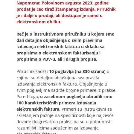
Napomena: Polovinom avgusta 2023. godine
prodat je ceo tiraž štampanog izdanja. Priručnik
je i dalje u prodaji, ali dostupan je samo u
elektronskom obliku.
Reč je o instruktivnom priručniku u kojem smo
dali detaljna objašnjenja o svim pravilima
izdavanja elektronskih faktura u skladu sa
propisima o elektronskom fakturisanju i
propisima o PDV-u, ali i drugih propisa.
Priručnik sadrži
10 poglavlja (na 830 strana)
u
kojima su detaljno objašnjena sva pravila
izdavanja elektronskih faktura. Objašnjenja u
svim poglavljima sadrže brojne primere iz prakse.
Pored toga,
u zasebnom poglavlju obradili smo
100 karakterističnih primera izdavanja
elektronskih faktura
. Primeri su instruktivni sa
skretanjem pažnje na specifičnosti koje najčešće
dovode do grešaka u praksi, pa su u potpunosti
razumljivi licima zaduženim za izdavanje