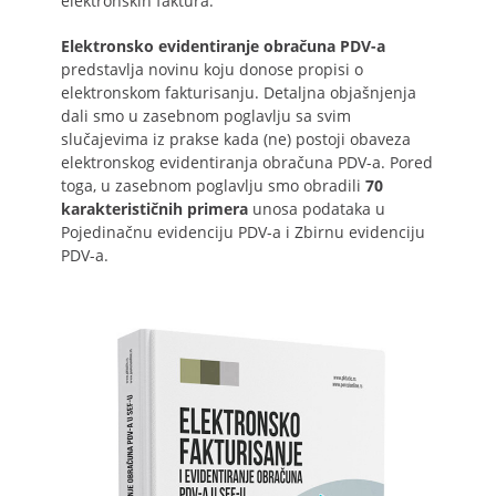
elektronskih faktura.
Elektronsko evidentiranje obračuna PDV-a
predstavlja novinu koju donose propisi o
elektronskom fakturisanju. Detaljna objašnjenja
dali smo u zasebnom poglavlju sa svim
slučajevima iz prakse kada (ne) postoji obaveza
elektronskog evidentiranja obračuna PDV-a. Pored
toga, u zasebnom poglavlju smo obradili
70
karakterističnih primera
unosa podataka u
Pojedinačnu evidenciju PDV-a i Zbirnu evidenciju
PDV-a.