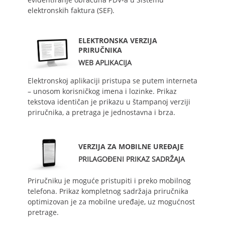
elektronskih faktura (SEF).
ELEKTRONSKA VERZIJA
PRIRUČNIKA
WEB APLIKACIJA
Elektronskoj aplikaciji pristupa se putem interneta
– unosom korisničkog imena i lozinke. Prikaz
tekstova identičan je prikazu u štampanoj verziji
priručnika, a pretraga je jednostavna i brza.
VERZIJA ZA MOBILNE UREĐAJE
PRILAGOĐENI PRIKAZ SADRŽAJA
Priručniku je moguće pristupiti i preko mobilnog
telefona. Prikaz kompletnog sadržaja priručnika
optimizovan je za mobilne uređaje, uz mogućnost
pretrage.