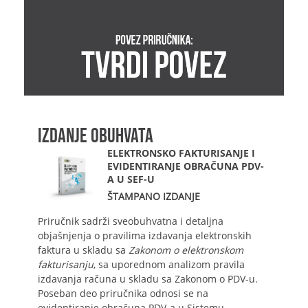
IZDANJE OBUHVATA
ELEKTRONSKO FAKTURISANJE I
EVIDENTIRANJE OBRAČUNA PDV-
A U SEF-U
ŠTAMPANO IZDANJE
Priručnik sadrži sveobuhvatna i detaljna
objašnjenja o pravilima izdavanja elektronskih
faktura u skladu sa
Zakonom o elektronskom
fakturisanju
, sa uporednom analizom pravila
izdavanja računa u skladu sa Zakonom o PDV-u.
Poseban deo priručnika odnosi se na
evidentiranje obračuna PDV-a u Sistemu