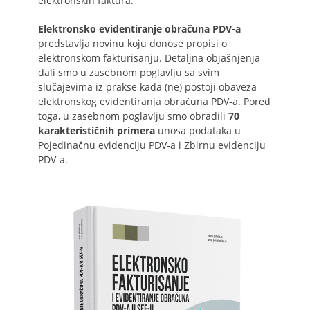
elektronskih faktura.
Elektronsko evidentiranje obračuna PDV-a
predstavlja novinu koju donose propisi o
elektronskom fakturisanju. Detaljna objašnjenja
dali smo u zasebnom poglavlju sa svim
slučajevima iz prakse kada (ne) postoji obaveza
elektronskog evidentiranja obračuna PDV-a. Pored
toga, u zasebnom poglavlju smo obradili
70
karakterističnih primera
unosa podataka u
Pojedinačnu evidenciju PDV-a i Zbirnu evidenciju
PDV-a.