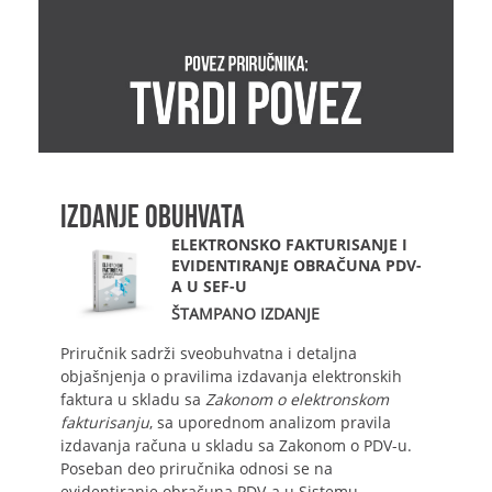
IZDANJE OBUHVATA
ELEKTRONSKO FAKTURISANJE I
EVIDENTIRANJE OBRAČUNA PDV-
A U SEF-U
ŠTAMPANO IZDANJE
Priručnik sadrži sveobuhvatna i detaljna
objašnjenja o pravilima izdavanja elektronskih
faktura u skladu sa
Zakonom o elektronskom
fakturisanju
, sa uporednom analizom pravila
izdavanja računa u skladu sa Zakonom o PDV-u.
Poseban deo priručnika odnosi se na
evidentiranje obračuna PDV-a u Sistemu