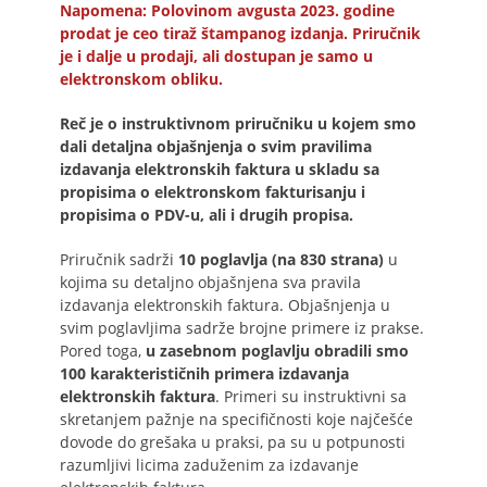
Napomena: Polovinom avgusta 2023. godine
prodat je ceo tiraž štampanog izdanja. Priručnik
je i dalje u prodaji, ali dostupan je samo u
elektronskom obliku.
Reč je o instruktivnom priručniku u kojem smo
dali detaljna objašnjenja o svim pravilima
izdavanja elektronskih faktura u skladu sa
propisima o elektronskom fakturisanju i
propisima o PDV-u, ali i drugih propisa.
Priručnik sadrži
10 poglavlja (na 830 strana)
u
kojima su detaljno objašnjena sva pravila
izdavanja elektronskih faktura. Objašnjenja u
svim poglavljima sadrže brojne primere iz prakse.
Pored toga,
u zasebnom poglavlju obradili smo
100 karakterističnih primera izdavanja
elektronskih faktura
. Primeri su instruktivni sa
skretanjem pažnje na specifičnosti koje najčešće
dovode do grešaka u praksi, pa su u potpunosti
razumljivi licima zaduženim za izdavanje