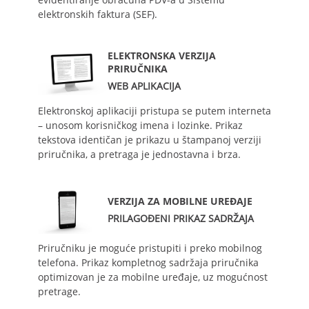
elektronskih faktura (SEF).
ELEKTRONSKA VERZIJA
PRIRUČNIKA
WEB APLIKACIJA
Elektronskoj aplikaciji pristupa se putem interneta
– unosom korisničkog imena i lozinke. Prikaz
tekstova identičan je prikazu u štampanoj verziji
priručnika, a pretraga je jednostavna i brza.
VERZIJA ZA MOBILNE UREĐAJE
PRILAGOĐENI PRIKAZ SADRŽAJA
Priručniku je moguće pristupiti i preko mobilnog
telefona. Prikaz kompletnog sadržaja priručnika
optimizovan je za mobilne uređaje, uz mogućnost
pretrage.