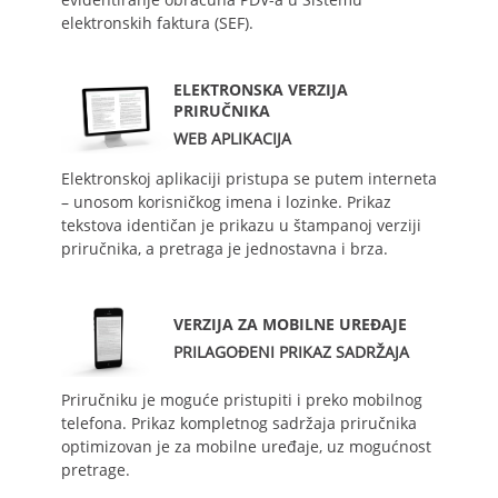
elektronskih faktura (SEF).
ELEKTRONSKA VERZIJA
PRIRUČNIKA
WEB APLIKACIJA
Elektronskoj aplikaciji pristupa se putem interneta
– unosom korisničkog imena i lozinke. Prikaz
tekstova identičan je prikazu u štampanoj verziji
priručnika, a pretraga je jednostavna i brza.
VERZIJA ZA MOBILNE UREĐAJE
PRILAGOĐENI PRIKAZ SADRŽAJA
Priručniku je moguće pristupiti i preko mobilnog
telefona. Prikaz kompletnog sadržaja priručnika
optimizovan je za mobilne uređaje, uz mogućnost
pretrage.