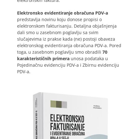
elektronskih faktura.
Elektronsko evidentiranje obračuna PDV-a
predstavlja novinu koju donose propisi o
elektronskom fakturisanju. Detaljna objašnjenja
dali smo u zasebnom poglavlju sa svim
slučajevima iz prakse kada (ne) postoji obaveza
elektronskog evidentiranja obračuna PDV-a. Pored
toga, u zasebnom poglavlju smo obradili
70
karakterističnih primera
unosa podataka u
Pojedinačnu evidenciju PDV-a i Zbirnu evidenciju
PDV-a.