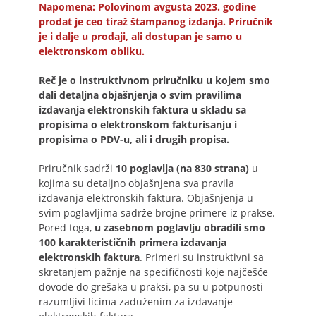
Napomena: Polovinom avgusta 2023. godine
prodat je ceo tiraž štampanog izdanja. Priručnik
je i dalje u prodaji, ali dostupan je samo u
elektronskom obliku.
Reč je o instruktivnom priručniku u kojem smo
dali detaljna objašnjenja o svim pravilima
izdavanja elektronskih faktura u skladu sa
propisima o elektronskom fakturisanju i
propisima o PDV-u, ali i drugih propisa.
Priručnik sadrži
10 poglavlja (na 830 strana)
u
kojima su detaljno objašnjena sva pravila
izdavanja elektronskih faktura. Objašnjenja u
svim poglavljima sadrže brojne primere iz prakse.
Pored toga,
u zasebnom poglavlju obradili smo
100 karakterističnih primera izdavanja
elektronskih faktura
. Primeri su instruktivni sa
skretanjem pažnje na specifičnosti koje najčešće
dovode do grešaka u praksi, pa su u potpunosti
razumljivi licima zaduženim za izdavanje