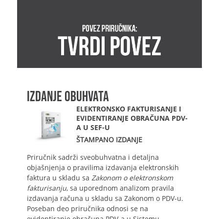
IZDANJE OBUHVATA
ELEKTRONSKO FAKTURISANJE I
EVIDENTIRANJE OBRAČUNA PDV-
A U SEF-U
ŠTAMPANO IZDANJE
Priručnik sadrži sveobuhvatna i detaljna
objašnjenja o pravilima izdavanja elektronskih
faktura u skladu sa
Zakonom o elektronskom
fakturisanju
, sa uporednom analizom pravila
izdavanja računa u skladu sa Zakonom o PDV-u.
Poseban deo priručnika odnosi se na
evidentiranje obračuna PDV-a u Sistemu