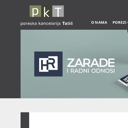
O NAMA
POREZI
Zarade 03-2026