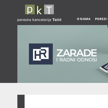
O NAMA
POREZI
Zarade 03-2026