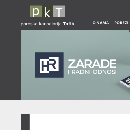
O NAMA
POREZI
Zarade 03-2026