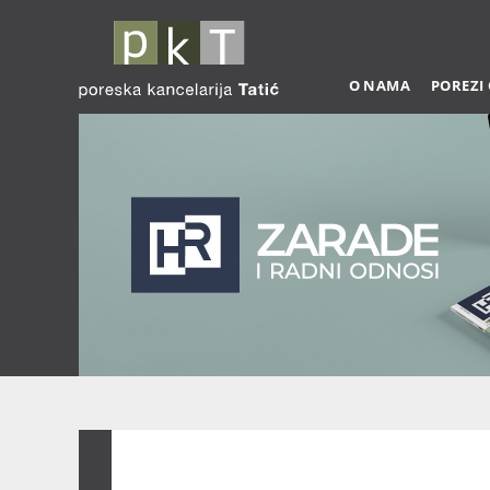
O NAMA
POREZI
Zarade 03-2026